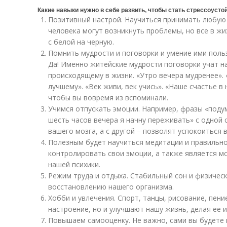
Какие навыки нужно в себе развить, чтобы стать стрессоуст
Позитивный настрой. Научиться принимать любую
человека могут возникнуть проблемы, но все в жи
с белой на черную.
Помнить мудрости и поговорки и умение ими польз
Да! Именно житейские мудрости поговорки учат н
происходящему в жизни. «Утро вечера мудренее». «
лучшему». «Век живи, век учись». «Наше счастье в 
чтобы вы вовремя из вспоминали.
Учимся отпускать эмоции. Например, фразы «подум
шесть часов вечера я начну переживать» с одной
вашего мозга, а с другой – позволят успокоиться 
Полезным будет научиться медитации и правильн
контролировать свои эмоции, а также является 
нашей психики.
Режим труда и отдыха. Стабильный сон и физичес
восстановлению нашего организма.
Хобби и увлечения. Спорт, танцы, рисование, пени
настроение, но и улучшают нашу жизнь, делая ее 
Повышаем самооценку. Не важно, сами вы будете