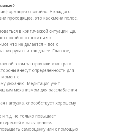
ойчивым?
 информацию спокойно. У каждого
зни проходящее, это как смена полос,
оваться в критической ситуации. Да.
ас спокойно относиться к
Все что не делается – все к
наших руках» и так далее. Главное,
аю об этом завтра» или «завтра в
 стороны внесут определенности для
в моменте.
ому дыханию. Медитация учит
мощным механизмом для расслабления
кая нагрузка, способствует хорошему
е и т.д. не только повышает
интересней и насыщеннее.
 повышать самооценку или с помощью