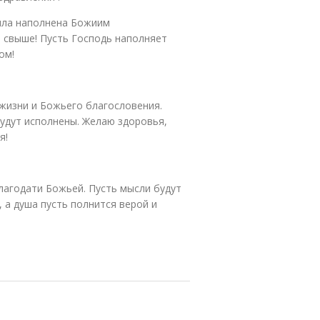
ыла наполнена Божиим
 свыше! Пусть Господь наполняет
ом!
жизни и Божьего благословения.
будут исполнены. Желаю здоровья,
я!
лагодати Божьей. Пусть мысли будут
 а душа пусть полнится верой и