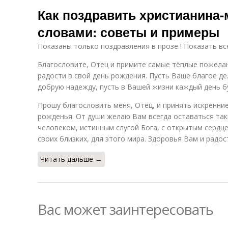
Рождественские
Поздравления с
По
Как поздравить христианина
поздравления
рождеством
словами: советы и примеры
Показаны только поздравления в прозе ! Показать вс
Ценности в
поздравлении
Благословите, Отец и примите самые тёплые пожелан
радости в свой день рождения. Пусть Ваше благое де
добрую надежду, пусть в Вашей жизни каждый день б
Прошу благословить меня, Отец, и принять искренни
рожденья. От души желаю Вам всегда оставаться та
человеком, истинным слугой Бога, с открытым сердц
своих близких, для этого мира. Здоровья Вам и радос
Читать дальше →
Вас может заинтересовать