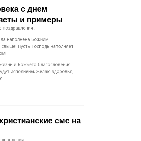
овека с днем
оветы и примеры
е поздравления .
ыла наполнена Божиим
 свыше! Пусть Господь наполняет
ом!
жизни и Божьего благословения.
будут исполнены. Желаю здоровья,
я!
христианские смс на
здравления .