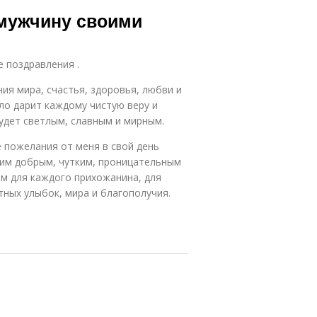
здравления в
христианскими
-мужчину своими
канун
ценностями
е поздравления .
ия мира, счастья, здоровья, любви и
ло дарит каждому чистую веру и
удет светлым, славным и мирным.
е пожелания от меня в свой день
ким добрым, чутким, проницательным
ем для каждого прихожанина, для
тных улыбок, мира и благополучия.