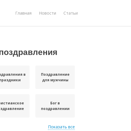
Главная
Новости
Статьи
 поздравления
здравления в
Поздравление
праздники
для мужчины
ристианское
Бог в
оздравление
поздравлении
Показать все
Мужчина с