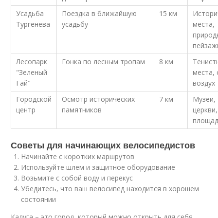
Усадьба
Поездка в ближайшую
15 км
Истори
Тургенева
усадьбу
места,
природ
пейзаж
Лесопарк
Гонка по лесным тропам
8 км
Тенист
"Зеленый
места,
Гай"
воздух
Городской
Осмотр исторических
7 км
Музеи,
центр
памятников
церкви,
площа
Советы для начинающих велосипедистов
Начинайте с коротких маршрутов
Используйте шлем и защитное оборудование
Возьмите с собой воду и перекус
Убедитесь, что ваш велосипед находится в хорошем
состоянии
Калуга – это город, который можно открыть для себя