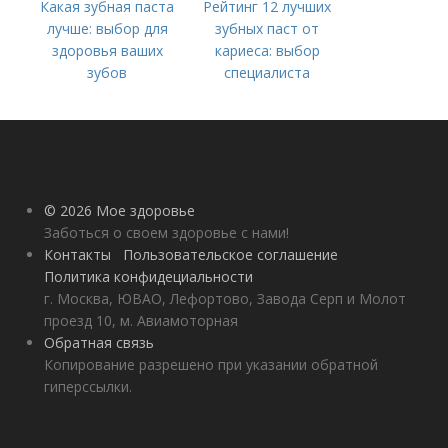
Какая зубная паста
Рейтинг 12 лучших
лучше: выбор для
зубных паст от
здоровья ваших
кариеса: выбор
зубов
специалиста
© 2026 Мое здоровье
Заботься о своем здоровье с нами!
Контакты
Пользовательское соглашение
Политика конфидециальности
г. Москва, ЮВАО, Лефортово, Завода Серп и Молот
проезд 10, м. Авиамоторная
Обратная связь
Копирование разрешено при указании обратной
гиперссылки.