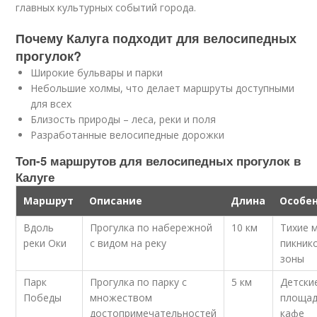
главных культурных событий города.
Почему Калуга подходит для велосипедных
прогулок?
Широкие бульвары и парки
Небольшие холмы, что делает маршруты доступными
для всех
Близость природы – леса, реки и поля
Разработанные велосипедные дорожки
Топ-5 маршрутов для велосипедных прогулок в
Калуге
Маршрут
Описание
Длина
Особе
Вдоль
Прогулка по набережной
10 км
Тихие 
реки Оки
с видом на реку
пикник
зоны
Парк
Прогулка по парку с
5 км
Детски
Победы
множеством
площад
достопримечательностей
кафе