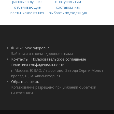
раскрыло лучшие
с натуральным
отбеливающие
составом: как
пасты: какие из них
выбрать подходящую
действительно
для вас
работают
© 2026 Мое здоровье
Заботься о своем здоровье с нами!
Контакты
Пользовательское соглашение
Политика конфидециальности
г. Москва, ЮВАО, Лефортово, Завода Серп и Молот
проезд 10, м. Авиамоторная
Обратная связь
Копирование разрешено при указании обратной
гиперссылки.