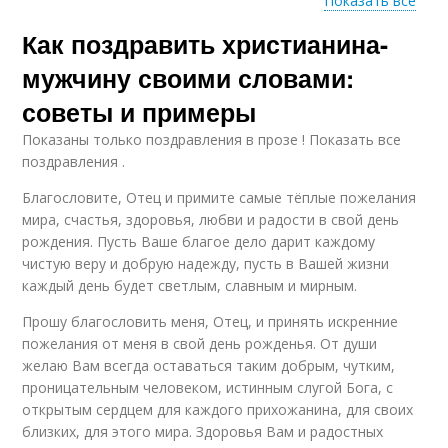
Показать все
Цитаты в
Как поздравить христианина-
Поздравления для
христианских
мужчин
поздравлениях
мужчину своими словами:
советы и примеры
Слова для
Показаны только поздравления в прозе ! Показать все
Христианское
христианского
поздравления .
поздравление
поздравления
Благословите, Отец и примите самые тёплые пожелания
мира, счастья, здоровья, любви и радости в свой день
рождения. Пусть Ваше благое дело дарит каждому
Рождественские
Поздравления с
чистую веру и добрую надежду, пусть в Вашей жизни
поздравления
рождеством
каждый день будет светлым, славным и мирным.
Прошу благословить меня, Отец, и принять искренние
пожелания от меня в свой день рожденья. От души
Ценности в
желаю Вам всегда оставаться таким добрым, чутким,
Поздравления в канун
поздравлении
проницательным человеком, истинным слугой Бога, с
открытым сердцем для каждого прихожанина, для своих
близких, для этого мира. Здоровья Вам и радостных