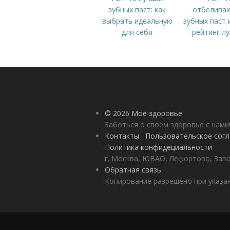
зубных паст: как
отбелива
выбрать идеальную
зубных паст 
для себя
рейтинг л
средств 
белоснежной
© 2026 Мое здоровье
Заботься о своем здоровье с нами
Контакты
Пользовательское сог
Политика конфидециальности
г. Москва, ЮВАО, Лефортово, Заво
Обратная связь
Копирование разрешено при указан