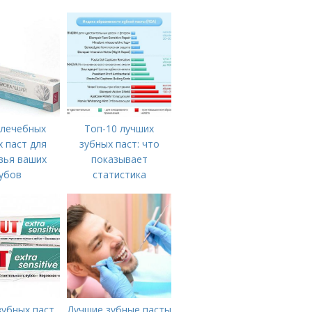
 лечебных
Топ-10 лучших
 паст для
зубных паст: что
вья ваших
показывает
убов
статистика
зубных паст
Лучшие зубные пасты