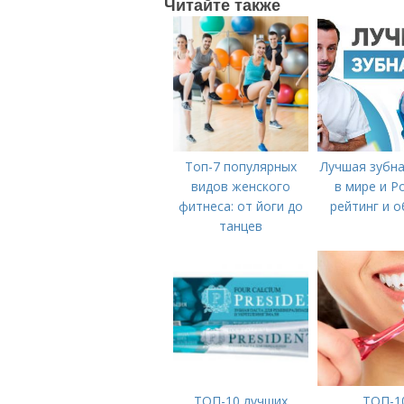
Читайте также
Топ-7 популярных
Лучшая зубна
видов женского
в мире и Р
фитнеса: от йоги до
рейтинг и 
танцев
ТОП-10 лучших
ТОП-1