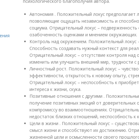
психологического благополучия автора.
Автономия . Положительный локус предполагает 
позволяющие ощущать независимость и способно
социума. Отрицательный локус – подверженность
озабоченность оценками и мнением окружающих.
ения
Контроль над окружением. Положительный локус -
Способность создавать нужный контекст для реал
Отрицательный локус – отсутствие контроля над 
изменить или улучшить внешний мир, трудности с
Личностный рост. Положительный локус – чувство
эффективности, открытость к новому опыту, стр
Отрицательный локус – неспособность к приобрет
интереса к жизни, скука.
Позитивные отношения с другими . Положительный
получение позитивных эмоций от доверительных 
компромиссу во взаимоотношениях. Отрицательны
недостаток близких отношений, неспособность к 
Цели в жизни . Положительный локус – существов
смысл жизни и способствуют их достижению. Отри
жизненной цели и осмысленности своего прошлого