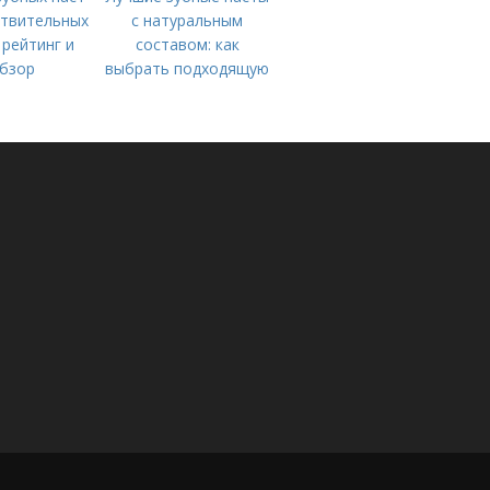
ствительных
с натуральным
 рейтинг и
составом: как
бзор
выбрать подходящую
для вас