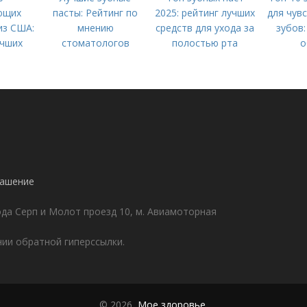
ющих
пасты: Рейтинг по
2025: рейтинг лучших
для чув
из США:
мнению
средств для ухода за
зубов:
учших
стоматологов
полостью рта
о
для
 улыбки
!
лашение
да Серп и Молот проезд 10, м. Авиамоторная
ии обратной гиперссылки.
© 2026,
Мое здоровье
.