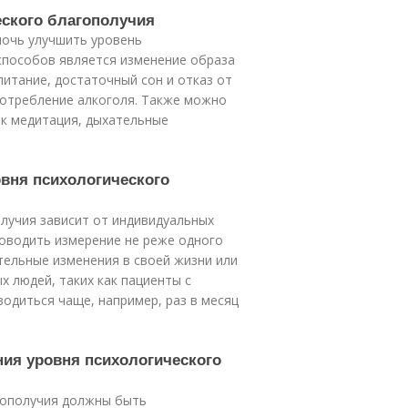
еского благополучия
мочь улучшить уровень
способов является изменение образа
питание, достаточный сон и отказ от
употребление алкоголя. Также можно
ак медитация, дыхательные
овня психологического
лучия зависит от индивидуальных
роводить измерение не реже одного
тельные изменения в своей жизни или
х людей, таких как пациенты с
одиться чаще, например, раз в месяц
ния уровня психологического
гополучия должны быть