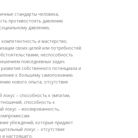
личные стандарты человека,
сть противостоять давлению
 социальному давлению,
 компетентность и мастерство.
изации своих целей или потребностей.
обстоятельствами, неспособность
 решением повседневных задач.
 развития собственного потенциала и
емление к большему самопознанию.
ению нового опыта, отсутствие
 локус – способность к эмпатии,
отношений, способность к
й локус – изолированность,
компромиссам.
ание убеждений, которые придают
цательный локус – отсутствие
 и настоящего.