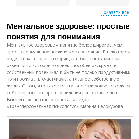
Показать все
Здоровье от
Ментальное здоровье: простые
Психические
психического
здоровья
здоровья
понятия для понимания
Ментальное здоровье – понятие более широкое, чем
просто нормальное психическое состояние. В некотором
Проблемы с
роде это категория, говорящая о благополучии, при
Здоровья в обществе
ментальным или
развитости которой человек способен раскрывать
собственный потенциал и быть не только продуктивным,
но и проживать счастливую, а главное собственную
жизнь. О том, что такое ментальное здоровье, исходя из
собственного авторского видения рассказала член
Высшего экспертного совета кафедры
«Трансперсональная психология» Марина Белокурова.