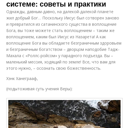
системе: советы и практики
Однажды, давным-давно, на далекой-далекой планете
жил добрый Бог… Поскольку Иисус был сотворен заново
и превратился из сатанинского существа в воплощение
Бога, вы тоже можете стать воплощением – таким же
воплощением, каким был Иисус из Назарета! А как
воплощение Бога вы обладаете безграничным здоровьем
и безграничным богатством – дворцом наподобие Тадж-
Махала с «Роллс-ройсом» у парадного подъезда. Вы –
маленький мессия, ходящий по земле! Все, что вам для
этого нужно, – осознать свою божественность.
Хэнк Ханеграаф,
(подытоживая суть учения Веры):