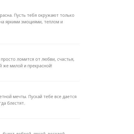
красна. Пусть тебя окружают только
ена яркими эмоциями, теплом и
 просто ломится от любви, счастья,
й же милой и прекрасной!
тной мечты. Пускай тебе все дается
гда блестят.
 будет доброй, яркой, веселой,