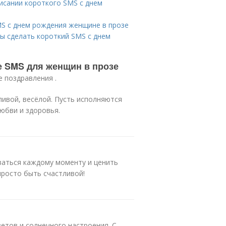
исании короткого SMS с днем
MS с днем рождения женщине в прозе
ы сделать короткий SMS с днем
е SMS для женщин в прозе
е поздравления .
ливой, весёлой. Пусть исполняются
юбви и здоровья.
ваться каждому моменту и ценить
просто быть счастливой!
ветов и солнечного настроения. С