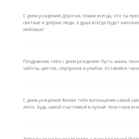
С днем рождения! Дорогая, помни всегда, что ты пре
светлые и добрые люди, а душа всегда будет наполн
любовью!
Поздравляю тебя с днем рождения! Пусть жизнь твоя
заботы, цветов, сюрпризов и улыбок. Оставайся тако
С днем рождения! Желаю тебе воплощения самой заве
легко. Будь самой счастливой и пускай твои глаза все
Девушку-красотку поздравляю с днем рождения! Пусть