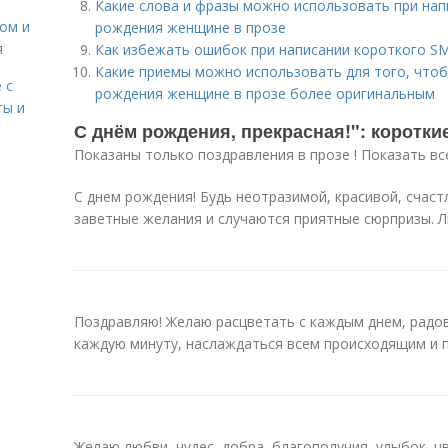
Какие слова и фразы можно использовать при нап
сом и
рождения женщине в прозе
я
Как избежать ошибок при написании короткого S
Какие приемы можно использовать для того, чтоб
 с
рождения женщине в прозе более оригинальным
ты и
С днём рождения, прекрасная!": коротки
Показаны только поздравления в прозе ! Показать вс
С днем рождения! Будь неотразимой, красивой, счаст
заветные желания и случаются приятные сюрпризы. Л
Поздравляю! Желаю расцветать с каждым днем, радо
каждую минуту, наслаждаться всем происходящим и 
Желаю любви, чудес, добра, благополучия, улыбок, ц