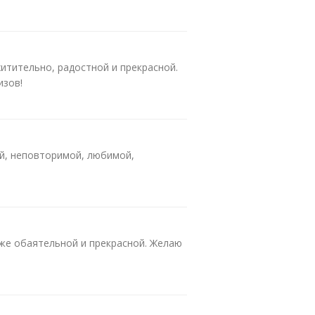
хитительно, радостной и прекрасной.
изов!
й, неповторимой, любимой,
же обаятельной и прекрасной. Желаю