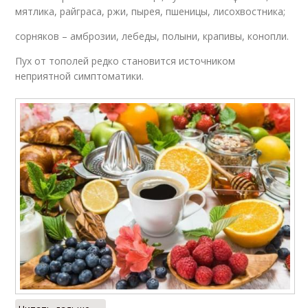
мятлика, райграса, ржи, пырея, пшеницы, лисохвостника;
сорняков – амброзии, лебеды, полыни, крапивы, конопли.
Пух от тополей редко становится источником
неприятной симптоматики.