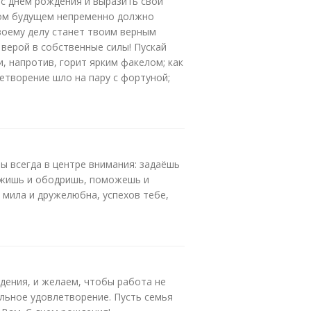
 с днем рождения и выразить свои
ром будущем непременно должно
воему делу станет твоим верным
 верой в собственные силы! Пускай
, напротив, горит ярким факелом; как
етворение шло на пару с фортуной;
ы всегда в центре внимания: задаёшь
ржишь и ободришь, поможешь и
, мила и дружелюбна, успехов тебе,
дения, и желаем, чтобы работа не
альное удовлетворение. Пусть семья