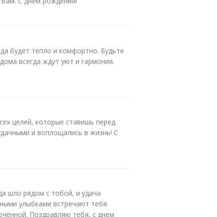
 Вам. С днем рождения!
гда будет тепло и комфортно. Будьте
 дома всегда ждут уют и гармония.
сех целей, которые ставишь перед
удачными и воплощались в жизнь! С
а шло рядом с тобой, и удача
ечными улыбками встречают тебя
лочённой. Поздравляю тебя, с днем