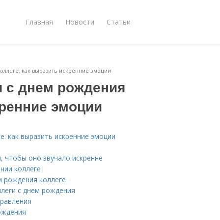
Главная
Новости
Статьи
оллеге: как выразить искренние эмоции
 с днем рождения
кренние эмоции
е: как выразить искренние эмоции
, чтобы оно звучало искренне
ении коллеге
м рождения коллеге
леги с днем рождения
дравления
рождения