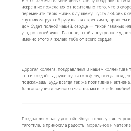
В этот замечательный день я спешу поздравить тебя
искренние пожелания относительно того, что в ско
переменить твою жизнь к лучшему! Пусть любовь к с
спутником, рука об руку шагая с крепким здоровьем и
дом будет полной чашей, сердце — тихой гаванью или
угодно твоей душе. Главное, чтобы внутреннее удовл
именно этого я желаю тебе от всего сердца!
Дорогая коллега, поздравляем! В нашем коллективе т
тон и создаёшь дружескую атмосферу, всегда подде
подскажешь. Будь всегда так же позитивна и активна
благополучия и личного счастья, мы все тебя любим!
Поздравляем нашу достойнейшую коллегу с днем рож
тяготила, а приносила радость, моральное и матери