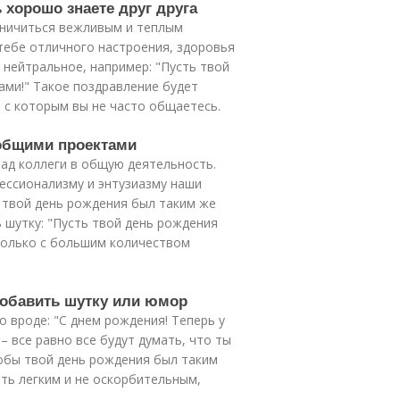
ь хорошо знаете друг друга
аничиться вежливым и теплым
тебе отличного настроения, здоровья
 нейтральное, например: "Пусть твой
ами!" Такое поздравление будет
 с которым вы не часто общаетесь.
 общими проектами
ад коллеги в общую деятельность.
ессионализму и энтузиазму наши
 твой день рождения был таким же
шутку: "Пусть твой день рождения
 только с большим количеством
 добавить шутку или юмор
о вроде: "С днем рождения! Теперь у
 все равно все будут думать, что ты
обы твой день рождения был таким
ыть легким и не оскорбительным,