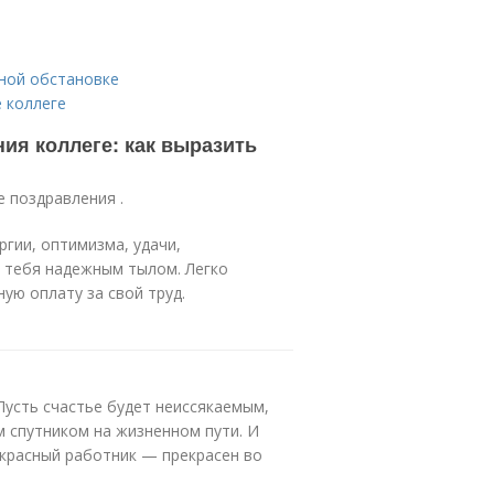
ной обстановке
 коллеге
ия коллеге: как выразить
е поздравления .
гии, оптимизма, удачи,
я тебя надежным тылом. Легко
ую оплату за свой труд.
Пусть счастье будет неиссякаемым,
ым спутником на жизненном пути. И
рекрасный работник — прекрасен во