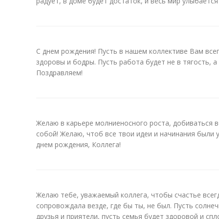
радует, в доме будет достаток, и весь мир улыбается
С днем рождения! Пусть в нашем коллективе Вам все
здоровы и бодры. Пусть работа будет не в тягость, а
Поздравляем!
Желаю в карьере молниеносного роста, добиваться в
собой! Желаю, чтоб все твои идеи и начинания были 
днем рождения, Коллега!
Желаю тебе, уважаемый коллега, чтобы счастье всегд
сопровождала везде, где бы ты, не был. Пусть солн
друзья и приятели, пусть семья будет здоровой и сп