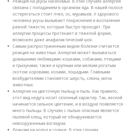
Реакция на укусы насекомых. В этих случаях аллергия
связана с попаданием в организм яда. В нашей полосе
остерегаться стоит пчел, ос, муравьев. У здорового
человека укусы вызывают покраснения и воспаления
разной тяжести, которые быстро проходят. При
аллергии процессы протекают в тяжелой форме,
возможен даже анафилактический шок.
Самым распространенным видом болезни считается
реакция на животных. Аллергия может вызываться
домашними любимцами: кошками, собаками, птицами
и грызунами; также и крупным или мелким рогатым
скотом: коровами, козами, лошадьми. Главными
возбудителями становятся: шерсть, слюна, моча
животных.
Аллергия на цветочную пыльцу и пыль. Как правило,
этот вид недуга носит сезонный характер. Так, весной
начинается сильное цветение, и в воздухе появляется
много пыльцы. В случаях с пылью опасным является
пылевой клещ, который не обнаруживается
невооруженным взглядом.
Реакции на холод и солнце. В этих случаях