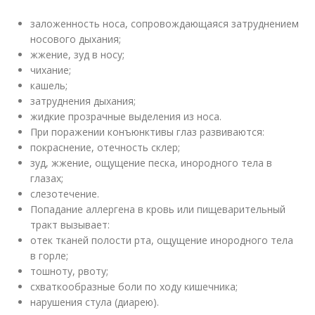
заложенность носа, сопровождающаяся затруднением
носового дыхания;
жжение, зуд в носу;
чихание;
кашель;
затруднения дыхания;
жидкие прозрачные выделения из носа.
При поражении конъюнктивы глаз развиваются:
покраснение, отечность склер;
зуд, жжение, ощущение песка, инородного тела в
глазах;
слезотечение.
Попадание аллергена в кровь или пищеварительный
тракт вызывает:
отек тканей полости рта, ощущение инородного тела
в горле;
тошноту, рвоту;
схваткообразные боли по ходу кишечника;
нарушения стула (диарею).