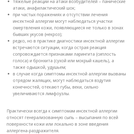
тяжелые реакции на атаки возбудителей – панические
атаки, анафилактический шок;
при частых поражениях и отсутствии лечения
инсектной аллергии могут наблюдаться участки
омертвления кожи, появляющиеся не только в зонах
бывших укусов (некроз);
редко, но в практике диагностики инсектной аллергии
встречаются ситуации, когда острая реакция
сопровождается признаками ларингита (сиплость
голоса) и бронхита (сухой или мокрый кашель), а
также одышкой, удушьем;
в случае когда симптомы инсектной аллергии вызваны
отрядом жалящих, могут наблюдаться вздутия
конечностей, отекают губы, веки, сильно
увеличиваются лимфоузлы.
Практически всегда к симптомам инсектной аллергии
относят генерализованную сыпь – высыпания по всей
поверхности кожи или локально в зоне введения
аллергена-раздражителя.