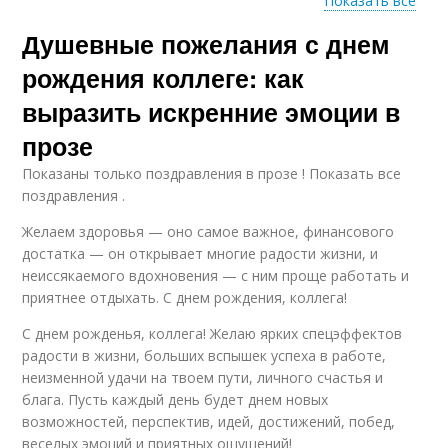
Показать все
Душевные пожелания с днем
Коллега в смс
Коллега на работе
рождения коллеге: как
выразить искренние эмоции в
прозе
Коллега при
Коллега с учетом
составлении
Показаны только поздравления в прозе ! Показать все
поздравления .
Желаем здоровья — оно самое важное, финансового
достатка — он открывает многие радости жизни, и
Чувства к коллеге
Коллега с помощью
неиссякаемого вдохновения — с ним проще работать и
приятнее отдыхать. С днем рождения, коллега!
С днем рожденья, коллега! Желаю ярких спецэффектов
радости в жизни, больших вспышек успеха в работе,
Солидарность с
Уважение к коллеге
неизменной удачи на твоем пути, личного счастья и
коллегой
блага. Пусть каждый день будет днем новых
возможностей, перспектив, идей, достижений, побед,
веселых эмоций и приятных ощущений!