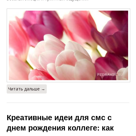
Поздравления для
Рождения в прозе
коллеги
Коллега с днем
Подарок для коллеги
рождения
Прозы для
Привязанность к
поздравления
коллеге
Читать дальше →
Коллега в мини
Коллега в компании
Креативные идеи для смс с
днем рождения коллеге: как