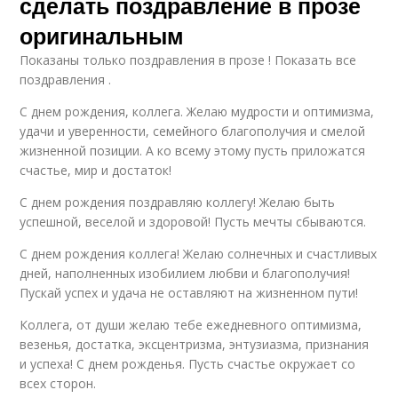
сделать поздравление в прозе
Проза для мини
Пожелания в прозе
оригинальным
Показаны только поздравления в прозе ! Показать все
поздравления .
Женщине-коллега в
Прекрасная коллега
С днем рождения, коллега. Желаю мудрости и оптимизма,
прозе
удачи и уверенности, семейного благополучия и смелой
жизненной позиции. А ко всему этому пусть приложатся
счастье, мир и достаток!
С днем рождения поздравляю коллегу! Желаю быть
Коллега за то
Работы в прозе
успешной, веселой и здоровой! Пусть мечты сбываются.
С днем рождения коллега! Желаю солнечных и счастливых
дней, наполненных изобилием любви и благополучия!
Пускай успех и удача не оставляют на жизненном пути!
Коллега в коротком
Коллега при
поздравлении
написании
Коллега, от души желаю тебе ежедневного оптимизма,
везенья, достатка, эксцентризма, энтузиазма, признания
и успеха! С днем рожденья. Пусть счастье окружает со
всех сторон.
Коллега в коротких
Пожелания к коллеге