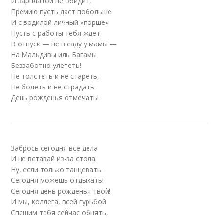
И зарплатой не обидит,
Премию пусть даст побольше.
И с водилой личный «порше»
Пусть с работы тебя ждет.
В отпуск — не в саду у мамы —
На Мальдивы иль Багамы
Беззаботно улететь!
Не толстеть и не стареть,
Не болеть и не страдать.
День рожденья отмечать!
Забрось сегодня все дела
И не вставай из-за стола.
Ну, если только танцевать.
Сегодня можешь отдыхать!
Сегодня день рожденья твой!
И мы, коллега, всей гурьбой
Спешим тебя сейчас обнять,