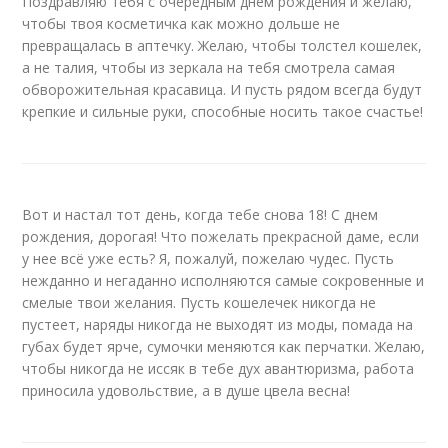
Поздравляю тебя с очередным днем рождения и желаю,
чтобы твоя косметичка как можно дольше не
превращалась в аптечку. Желаю, чтобы толстел кошелек,
а не талия, чтобы из зеркала на тебя смотрела самая
обворожительная красавица. И пусть рядом всегда будут
крепкие и сильные руки, способные носить такое счастье!
Вот и настал тот день, когда тебе снова 18! С днем
рождения, дорогая! Что пожелать прекрасной даме, если
у нее всё уже есть? Я, пожалуй, пожелаю чудес. Пусть
нежданно и негаданно исполняются самые сокровенные и
смелые твои желания. Пусть кошелечек никогда не
пустеет, наряды никогда не выходят из моды, помада на
губах будет ярче, сумочки меняются как перчатки. Желаю,
чтобы никогда не иссяк в тебе дух авантюризма, работа
приносила удовольствие, а в душе цвела весна!