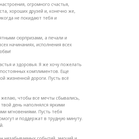
настроения, огромного счастья,
ста, хороших друзей и, конечно же,
икогда не покидают тебя и
ятными сюрпризами, а печали и
всех начинаниях, исполнения всех
юбви!
астья и здоровья. Я же хочу пожелать
 постоянных комплиментов. Еще
ой жизненной дороги. Пусть всё
 желаю, чтобы все мечты сбывались,
 твой день наполнялся яркими
ми мгновениями. Пусть тебя
могут и поддержат в трудную минуту.
й.
он незабываемых событий, эмоций и