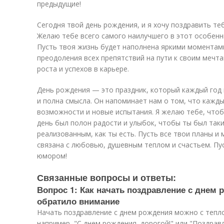
предыдущие!
Сегодня твой день рождения, и я хочу поздравить т
Желаю тебе всего самого наилучшего в этот особенны
Пусть твоя жизнь будет наполнена яркими моментами
преодоления всех препятствий на пути к своим мечт
роста и успехов в карьере.
День рождения — это праздник, который каждый год 
и полна смысла. Он напоминает нам о том, что кажд
возможности и новые испытания. Я желаю тебе, чтоб
день был полон радости и улыбок, чтобы ты был так
реализованным, как ты есть. Пусть все твои планы и 
связана с любовью, душевным теплом и счастьем. Пу
юмором!
Связанные вопросы и ответы:
Вопрос 1: Как начать поздравление с днем 
обратило внимание
Начать поздравление с днем рождения можно с тепло
например, "С днем рождения, дорогой!" или "Поздра