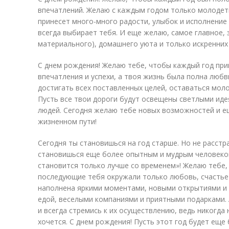
впечатлений. Желаю с каждым годом только молодеть,
принесет много-много радости, улыбок и исполнение 
всегда выбирает тебя. И еще желаю, самое главное, 
материального), домашнего уюта и только искренних
С днем рождения! Желаю тебе, чтобы каждый год пр
впечатления и успехи, а твоя жизнь была полна любв
достигать всех поставленных целей, оставаться мол
Пусть все твои дороги будут освещены светлыми иде
людей. Сегодня желаю тебе новых возможностей и е
жизненном пути!
Сегодня ты становишься на год старше. Но не расстр
становишься еще более опытным и мудрым человеком.
становится только лучше со временем»! Желаю тебе, ч
последующие тебя окружали только любовь, счастье 
наполнена яркими моментами, новыми открытиями и 
едой, веселыми компаниями и приятными подарками. 
и всегда стремись к их осуществлению, ведь никогда 
хочется. С днем рождения! Пусть этот год будет еще