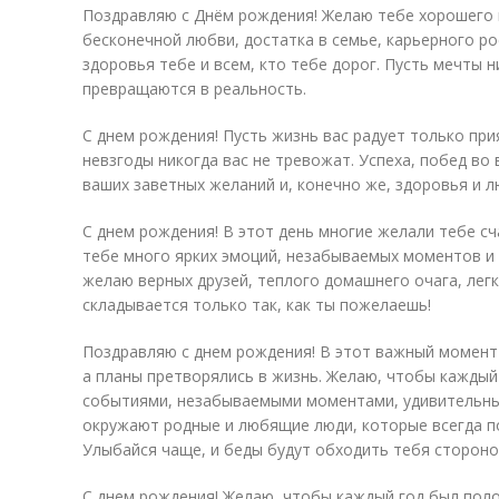
Поздравляю с Днём рождения! Желаю тебе хорошего 
бесконечной любви, достатка в семье, карьерного ро
здоровья тебе и всем, кто тебе дорог. Пусть мечты н
превращаются в реальность.
С днем рождения! Пусть жизнь вас радует только при
невзгоды никогда вас не тревожат. Успеха, побед во 
ваших заветных желаний и, конечно же, здоровья и л
С днем рождения! В этот день многие желали тебе сч
тебе много ярких эмоций, незабываемых моментов и
желаю верных друзей, теплого домашнего очага, легк
складывается только так, как ты пожелаешь!
Поздравляю с днем рождения! В этот важный момент
а планы претворялись в жизнь. Желаю, чтобы каждый
событиями, незабываемыми моментами, удивительны
окружают родные и любящие люди, которые всегда по
Улыбайся чаще, и беды будут обходить тебя стороно
С днем рождения! Желаю, чтобы каждый год был пол