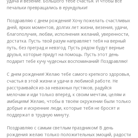
удача и везение. Большого тебе счастья. И чтобы все
печальки превращались в ерундульки!
Поздравляю с днем рождения! Хочу пожелать счастливых
дней, ярких моментов, долгих лет жизни, везения, удачи,
благополучия, любви, исполнения желаний, уверенности,
достатка. Пусть твой разум направляет тебя на верный
путь, без преград и невзгод. Пусть рядом будут верные
друзья, которые придут на помощь. Пусть этот день
подарит тебе кучу чудесных воспоминаний! Поздравляю!
С днем рождения! Желаю тебе самого крепкого здоровья,
счастья в этой жизни и удачи в любимой работе. Не
расстраивайся из-за неважных пустяков, радуйся
мелочам и иди только вперёд, к своим мечтам, целям и
амбициям! Желаю, чтобы в твоём окружении были только
добрые и искренние люди, которые тебя не бросят и
поддержат в трудную минуту.
Поздравляю с самым светлым праздником! В день
рождения желаю только положительных эмоций, радости