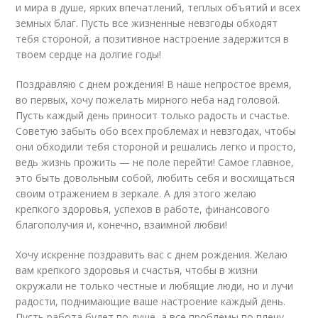
и мира в душе, ярких впечатлений, теплых объятий и всех
земных благ. Пусть все жизненные невзгоды обходят
тебя стороной, а позитивное настроение задержится в
твоем сердце на долгие годы!
Поздравляю с днем рождения! В наше непростое время,
во первых, хочу пожелать мирного неба над головой.
Пусть каждый день приносит только радость и счастье.
Советую забыть обо всех проблемах и невзгодах, чтобы
они обходили тебя стороной и решались легко и просто,
ведь жизнь прожить — не поле перейти! Самое главное,
это быть довольным собой, любить себя и восхищаться
своим отражением в зеркале. А для этого желаю
крепкого здоровья, успехов в работе, финансового
благополучия и, конечно, взаимной любви!
Хочу искренне поздравить вас с днем рождения. Желаю
вам крепкого здоровья и счастья, чтобы в жизни
окружали не только честные и любящие люди, но и лучи
радости, поднимающие ваше настроение каждый день.
Пусть работа будет по душе, а все проблемы по плечу.