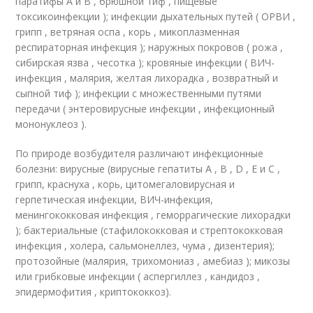
паратифы А и В , брюшной тиф , пищевые
токсикоинфекции ); инфекции дыхательных путей ( ОРВИ ,
грипп , ветряная оспа , корь , микоплазменная
респираторная инфекция ); наружных покровов ( рожа ,
сибирская язва , чесотка ); кровяные инфекции ( ВИЧ-
инфекция , малярия, желтая лихорадка , возвратный и
сыпной тиф ); инфекции с множественными путями
передачи ( энтеровирусные инфекции , инфекционный
мононуклеоз ).
По природе возбудителя различают инфекционные
болезни: вирусные (вирусные гепатиты А , В , D , Е и С ,
грипп, краснуха , корь, цитомегаловирусная и
герпетическая инфекции, ВИЧ-инфекция,
менингококковая инфекция , геморрагические лихорадки
); бактериальные (стафилококковая и стрептококковая
инфекция , холера, сальмонеллез, чума , дизентерия);
протозойные (малярия, трихомониаз , амебиаз ); микозы
или грибковые инфекции ( аспергиллез , кандидоз ,
эпидермофития , криптококкоз).