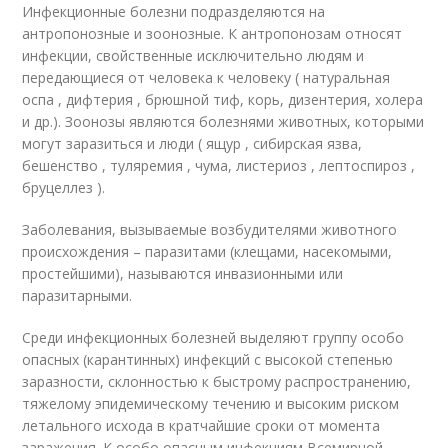
Инфекционные болезни подразделяются на
антропонозные и зоонозные. К антропонозам относят
инфекции, свойственные исключительно людям и
передающиеся от человека к человеку ( натуральная
оспа , дифтерия , брюшной тиф, корь, дизентерия, холера
и др.). Зоонозы являются болезнями животных, которыми
могут заразиться и люди ( ящур , сибирская язва,
бешенство , туляремия , чума, листериоз , лептоспироз ,
бруцеллез ).
Заболевания, вызываемые возбудителями животного
происхождения – паразитами (клещами, насекомыми,
простейшими), называются инвазионными или
паразитарными.
Среди инфекционных болезней выделяют группу особо
опасных (карантинных) инфекций с высокой степенью
заразности, склонностью к быстрому распространению,
тяжелому эпидемическому течению и высоким риском
летального исхода в кратчайшие сроки от момента
заражения. К особо опасным инфекциям Всемирной