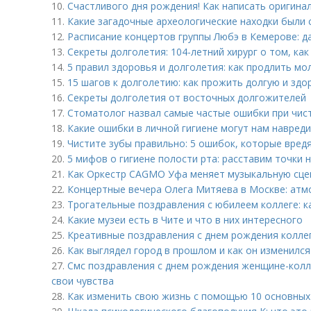
10.
Счастливого дня рождения! Как написать оригина
11.
Какие загадочные археологические находки были 
12.
Расписание концертов группы Любэ в Кемерове: д
13.
Секреты долголетия: 104-летний хирург о том, к
14.
5 правил здоровья и долголетия: как продлить мо
15.
15 шагов к долголетию: как прожить долгую и зд
16.
Секреты долголетия от восточных долгожителей
17.
Стоматолог назвал самые частые ошибки при чис
18.
Какие ошибки в личной гигиене могут нам навред
19.
Чистите зубы правильно: 5 ошибок, которые вре
20.
5 мифов о гигиене полости рта: расставим точки н
21.
Как Оркестр CAGMO Уфа меняет музыкальную сце
22.
Концертные вечера Олега Митяева в Москве: атм
23.
Трогательные поздравления с юбилеем коллеге: к
24.
Какие музеи есть в Чите и что в них интересного
25.
Креативные поздравления с днем рождения коллег
26.
Как выглядел город в прошлом и как он изменился
27.
Смс поздравления с днем рождения женщине-колле
свои чувства
28.
Как изменить свою жизнь с помощью 10 основных