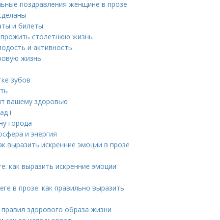
льные поздравления женщине в прозе
сделаны
аты и билеты
ак прожить столетнюю жизнь
лодость и активность
оровую жизнь
тке зубов
ить
дят вашему здоровью
ад i
ну города
осфера и энергия
ак выразить искренние эмоции в прозе
е: как выразить искренние эмоции
ге в прозе: как правильно выразить
 правил здорового образа жизни