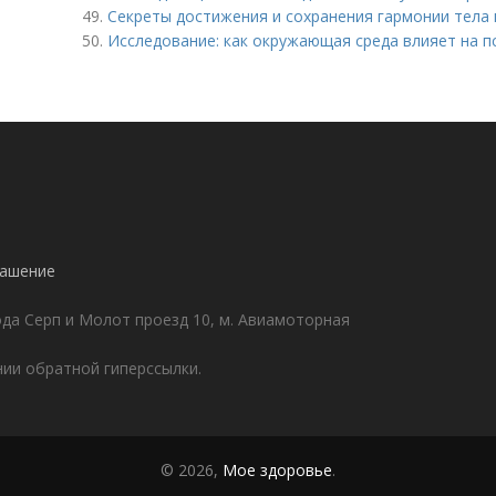
49.
Секреты достижения и сохранения гармонии тела 
50.
Исследование: как окружающая среда влияет на п
!
лашение
да Серп и Молот проезд 10, м. Авиамоторная
ии обратной гиперссылки.
© 2026,
Мое здоровье
.