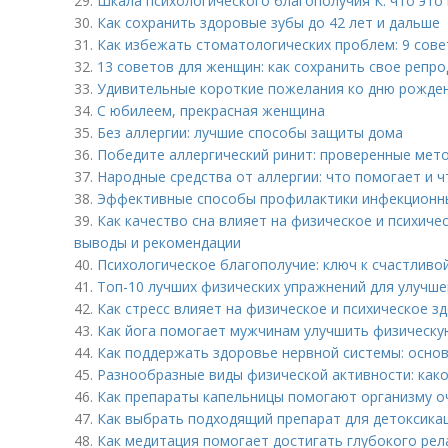
29.
Шкала психологического благополучия К: что это 
30.
Как сохранить здоровые зубы до 42 лет и дальше
31.
Как избежать стоматологических проблем: 9 сове
32.
13 советов для женщин: как сохранить свое репр
33.
Удивительные короткие пожелания ко дню рожде
34.
С юбилеем, прекрасная женщина
35.
Без аллергии: лучшие способы защиты дома
36.
Победите аллергический ринит: проверенные мет
37.
Народные средства от аллергии: что помогает и ч
38.
Эффективные способы профилактики инфекционны
39.
Как качество сна влияет на физическое и психиче
выводы и рекомендации
40.
Психологическое благополучие: ключ к счастливо
41.
Топ-10 лучших физических упражнений для улучше
42.
Как стресс влияет на физическое и психическое з
43.
Как йога помогает мужчинам улучшить физическу
44.
Как поддержать здоровье нервной системы: осно
45.
Разнообразные виды физической активности: как
46.
Как препараты капельницы помогают организму о
47.
Как выбрать подходящий препарат для детоксика
48.
Как медитация помогает достигать глубокого рел