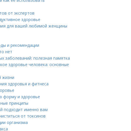
и как ее использовать
тов от экспертов
одуктивное здоровье
ния для вашей любимой женщины
оды и рекомендации
то нет
х заболеваний: полезная памятка
ское здоровье человека: основные
й жизни
ния здоровья и фитнеса
доровье
ю форму и здоровье
вные принципы
ой подходит именно вам
чиститься от токсинов
ции организма
акса