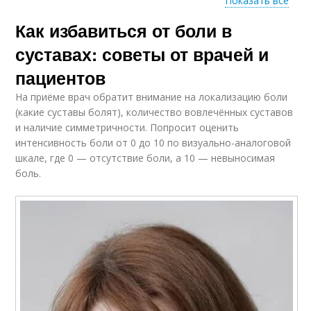
Показать все
Как избавиться от боли в
Продукт для
Жиров для суставов
здоровья
суставах: советы от врачей и
пациентов
На приёме врач обратит внимание на локализацию боли
Разрешенные
Запрещенные
(какие суставы болят), количество вовлечённых суставов
продукты
продукты
и наличие симметричности. Попросит оценить
интенсивность боли от 0 до 10 по визуально-аналоговой
шкале, где 0 — отсутствие боли, а 10 — невыносимая
боль.
Эффект на суставы
Влияние на суставы