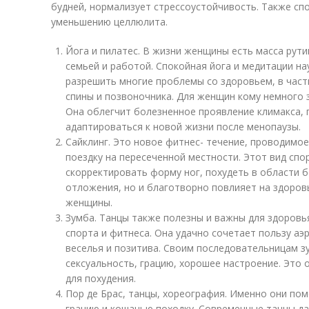
будней, нормализует стрессоустойчивость. Также с
уменьшению целлюлита.
Йога и пилатес. В жизни женщины есть масса рути
семьей и работой. Спокойная йога и медитации на
разрешить многие проблемы со здоровьем, в част
спины и позвоночника. Для женщин кому немного 
Она облегчит болезненное проявление климакса, 
адаптироваться к новой жизни после менопаузы.
Сайклинг. Это новое фитнес- течение, проводимо
поездку на пересеченной местности. Этот вид сп
скорректировать форму ног, похудеть в области 
отложения, но и благотворно повлияет на здоров
женщины.
Зумба. Танцы также полезны и важны для здоров
спорта и фитнеса. Она удачно сочетает пользу аэ
веселья и позитива. Своим последовательницам з
сексуальность, грацию, хорошее настроение. Это 
для похудения.
Пор де Брас, танцы, хореография. Именно они п
грацию и кошачью походку. Современные танцы да