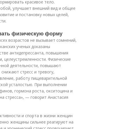
ормировать красивое тело.
собой, улучшает внешний вид и общее
звитие и постановку новых целей,
ти.
вать физическую форму
сех возрастов не вызывает сомнений,
иканских ученых доказаны
естве антидепрессанта, повышения
и, целеустремленности. Физические
енной деятельности, повышают
 снижают стресс и тревогу,
авление, работу пищеварительной
ской усталостью. При выполнении
финов, гормона роста, окситоцина и
на стресса», — говорит Анастасия
активности и спорта в жизни женщин
менно женщины сильнее реагируют на
е и хронический стресс провоцируют