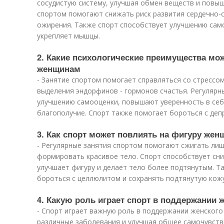
сосудистую систему, улучшая обмен веществ и повыш
спортом помогают снижать риск развития сердечно-с
ожирения. Также спорт способствует улучшению сам
укрепляет мышцы.
2. Какие психологические преимущества мож
женщинам
- Занятие спортом помогает справляться со стрессом
выделения эндорфинов - гормонов счастья. Регуляр
улучшению самооценки, повышают уверенность в себ
благополучие. Спорт также помогает бороться с деп
3. Как спорт может повлиять на фигуру же
- Регулярные занятия спортом помогают сжигать лиш
формировать красивое тело. Спорт способствует сн
улучшает фигуру и делает тело более подтянутым. Т
бороться с целлюлитом и сохранять подтянутую кожу
4. Какую роль играет спорт в поддержании 
- Спорт играет важную роль в поддержании женског
различные заболевания и улучшая общее самочувств