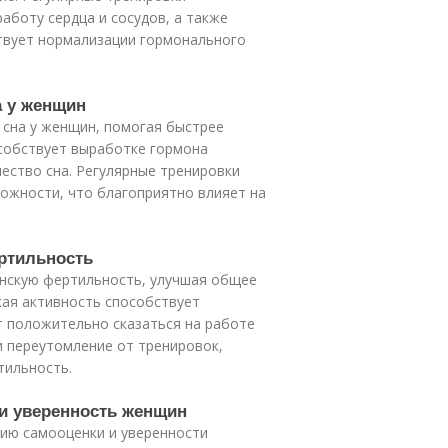
аботу сердца и сосудов, а также
твует нормализации гормонального
а у женщин
 сна у женщин, помогая быстрее
особствует выработке гормона
чество сна. Регулярные тренировки
ожности, что благоприятно влияет на
ертильность
енскую фертильность, улучшая общее
кая активность способствует
 положительно сказаться на работе
и переутомление от тренировок,
тильность.
 и уверенность женщин
нию самооценки и уверенности