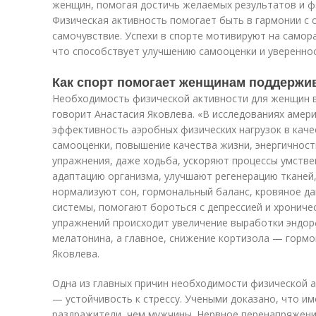
женщин, помогая достичь желаемых результатов и ф
Физическая активность помогает быть в гармонии с 
самочувствие. Успехи в спорте мотивируют на самора
что способствует улучшению самооценки и увереннос
Как спорт помогает женщинам поддержи
Необходимость физической активности для женщин в
говорит Анастасия Яковлева. «В исследованиях амер
эффективность аэробных физических нагрузок в кач
самооценки, повышение качества жизни, энергичност
упражнения, даже ходьба, ускоряют процессы умств
адаптацию организма, улучшают регенерацию тканей,
нормализуют сон, гормональный баланс, кровяное д
системы, помогают бороться с депрессией и хрониче
упражнений происходит увеличение выработки эндор
мелатонина, а главное, снижение кортизола — гормо
Яковлева.
Одна из главных причин необходимости физической 
— устойчивость к стрессу. Учеными доказано, что и
раздражители, чем мужчины. Нервное перенапряжени