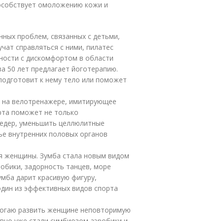
пособствует омоложению кожи и
нных проблем, связанных с детьми,
учат справляться с ними, пилатес
ности с дискомфортом в области
за 50 лет
предлагает йоготерапию.
подготовит к нему тело или поможет
е на велотренажере, имитирующее
орта поможет не только
бедер, уменьшить целлюлитные
ье внутренних половых органов
ья женщины. Зумба стала новым видом
робики, задорность танцев, море
умба дарит красивую фигуру,
один из эффективных видов спорта
омогаю развить женщине неповторимую
вно уже стали симбиозом аэробики и