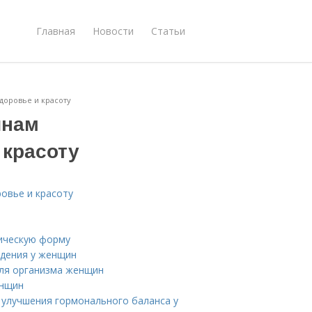
Главная
Новости
Статьи
доровье и красоту
инам
 красоту
овье и красоту
ическую форму
удения у женщин
для организма женщин
енщин
 улучшения гормонального баланса у