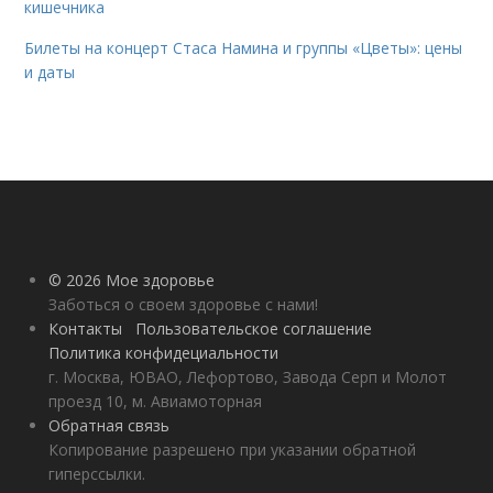
кишечника
Билеты на концерт Стаса Намина и группы «Цветы»: цены
и даты
© 2026 Мое здоровье
Заботься о своем здоровье с нами!
Контакты
Пользовательское соглашение
Политика конфидециальности
г. Москва, ЮВАО, Лефортово, Завода Серп и Молот
проезд 10, м. Авиамоторная
Обратная связь
Копирование разрешено при указании обратной
гиперссылки.