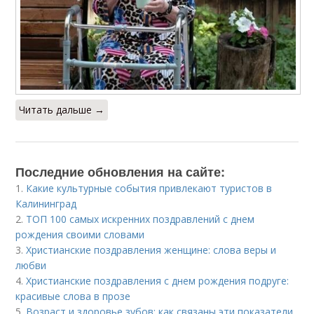
Читать дальше →
Последние обновления на сайте:
1.
Какие культурные события привлекают туристов в
Калининград
2.
ТОП 100 самых искренних поздравлений с днем
рождения своими словами
3.
Христианские поздравления женщине: слова веры и
любви
4.
Христианские поздравления с днем рождения подруге:
красивые слова в прозе
5.
Возраст и здоровье зубов: как связаны эти показатели