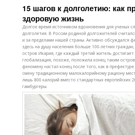
15 шагов к долголетию: как п
здоровую жизнь
Долгое время источником вдохновения для ученых с
долголетия. В России родиной долгожителей считался
и за пределами нашей страны. Активно обсуждался ф
здесь на душу населения больше 100-летних граждан,
остров Икария, где каждый третий житель достигает 
глобализация, похоже, положила конец таким остро
феномену настал конец после того, как в префектуре
смену традиционному малокалорийному рациону мест
лишь 800 калорий вместо стандартных европейских 2
гамбургеры.