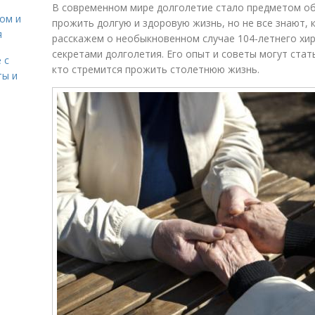
В современном мире долголетие стало предметом о
сом и
прожить долгую и здоровую жизнь, но не все знают, 
я
расскажем о необыкновенном случае 104-летнего хир
секретами долголетия. Его опыт и советы могут стат
 с
кто стремится прожить столетнюю жизнь.
ты и