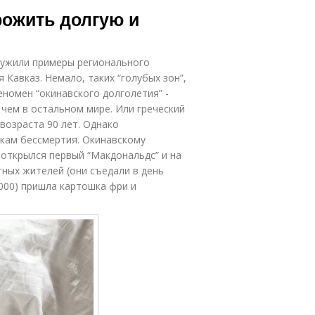
рожить долгую и
лужили примеры регионального
 Кавказ. Немало, таких “голубых зон”,
еномен “окинавского долголетия” -
 чем в остальном мире. Или греческий
возраста 90 лет. Однако
вкам бессмертия. Окинавскому
 открылся первый “Макдональдс” и на
ных жителей (они съедали в день
000) пришла картошка фри и