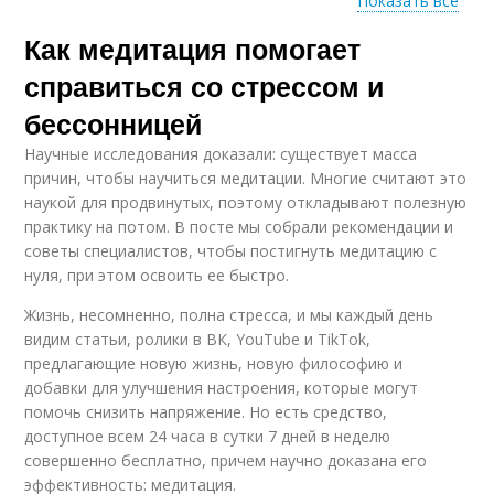
Показать все
Как медитация помогает
Медитации на
Медитации на сон
крепкий сон
справиться со стрессом и
бессонницей
Научные исследования доказали: существует масса
Медитация на
причин, чтобы научиться медитации. Многие считают это
крепкий сон
наукой для продвинутых, поэтому откладывают полезную
практику на потом. В посте мы собрали рекомендации и
советы специалистов, чтобы постигнуть медитацию с
нуля, при этом освоить ее быстро.
Жизнь, несомненно, полна стресса, и мы каждый день
видим статьи, ролики в ВК, YouTube и TikTok,
предлагающие новую жизнь, новую философию и
добавки для улучшения настроения, которые могут
помочь снизить напряжение. Но есть средство,
доступное всем 24 часа в сутки 7 дней в неделю
совершенно бесплатно, причем научно доказана его
эффективность: медитация.