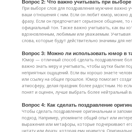
Вопрос 2: Что важно учитывать при выбор
При выборе слов для поздравления мужчине важно уч
ваши отношения с ним. Если он любит юмор, можно 
фразу. Если он предпочитает серьезное общение, то
официальный тон. Также важно учитывать, как вы хот
вдохновленным, любимым или уважаемым. Учитывая 
слова, которые будут действительно значимы для нег
Вопрос 3: Можно ли использовать юмор в т
Юмор — отличный способ сделать поздравление бо
важно знать меру и учитывать, чтобы шутки были по
неприятных ощущений. Если вы хорошо знаете челов
или ссылку на общее прошлое. Юмор помогает созда
атмосферу, делая праздник более радостным. Но есл
понят и оценен, лучше выбрать более нейтральный в
Вопрос 4: Как сделать поздравление ориг
Чтобы сделать поздравление оригинальным и запом
подход. Например, упомяните общий опыт или интер
выражения или метафоры, которые подчеркивают его
цитату или фразу, которая ему нравится. Оригинальн