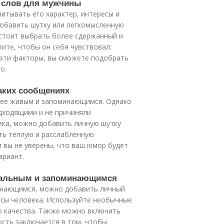
е слов для мужчины
итывать его характер, интересы и
добавить шутку или легкомысленную
 стоит выбрать более сдержанный и
ите, чтобы он себя чувствовал:
эти факторы, вы сможете подобрать
о.
аких сообщениях
лее живым и запоминающимся. Однако
дходящими и не причиняли
ека, можно добавить личную шутку
ть теплую и расслабленную
и вы не уверены, что ваш юмор будет
ариант.
инальным и запоминающимся
инающимся, можно добавить личный
есы человека. Используйте необычные
 качества. Также можно включить
ость заключается в том, чтобы