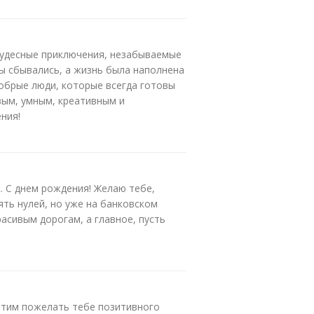
 чудесные приключения, незабываемые
ы сбывались, а жизнь была наполнена
добрые люди, которые всегда готовы
вым, умным, креативным и
ния!
. С днем рождения! Желаю тебе,
ять нулей, но уже на банковском
расивым дорогам, а главное, пусть
отим пожелать тебе позитивного