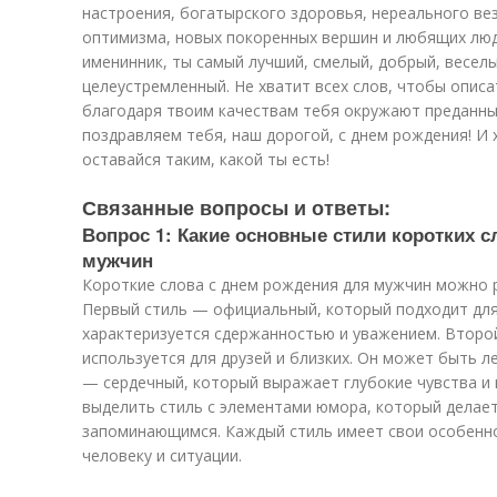
настроения, богатырского здоровья, нереального вез
оптимизма, новых покоренных вершин и любящих люд
именинник, ты самый лучший, смелый, добрый, веселы
целеустремленный. Не хватит всех слов, чтобы описа
благодаря твоим качествам тебя окружают преданны
поздравляем тебя, наш дорогой, с днем рождения! И
оставайся таким, какой ты есть!
Связанные вопросы и ответы:
Вопрос 1: Какие основные стили коротких 
мужчин
Короткие слова с днем рождения для мужчин можно р
Первый стиль — официальный, который подходит для
характеризуется сдержанностью и уважением. Втор
используется для друзей и близких. Он может быть л
— сердечный, который выражает глубокие чувства и
выделить стиль с элементами юмора, который делае
запоминающимся. Каждый стиль имеет свои особенно
человеку и ситуации.