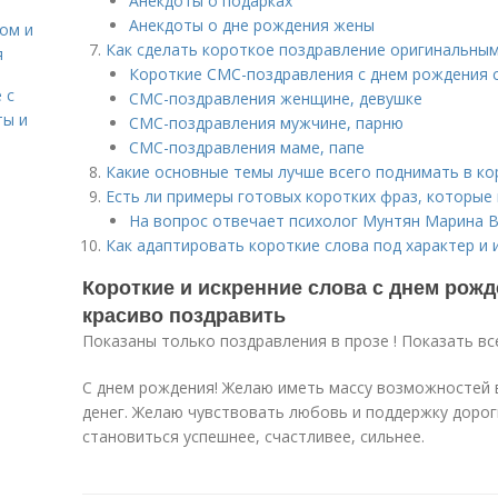
Анекдоты о подарках
Анекдоты о дне рождения жены
сом и
Как сделать короткое поздравление оригинальны
я
Короткие СМС-поздравления с днем рождения 
 с
СМС-поздравления женщине, девушке
ты и
СМС-поздравления мужчине, парню
СМС-поздравления маме, папе
Какие основные темы лучше всего поднимать в ко
Есть ли примеры готовых коротких фраз, которы
На вопрос отвечает психолог Мунтян Марина В
Как адаптировать короткие слова под характер и
Короткие и искренние слова с днем рожд
красиво поздравить
Показаны только поздравления в прозе ! Показать вс
С днем рождения! Желаю иметь массу возможностей 
денег. Желаю чувствовать любовь и поддержку дорог
становиться успешнее, счастливее, сильнее.