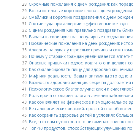
28.
Скромные пожелания с днем рождения: как порад
29.
Восхитительные короткие слова с днем рождения 
30.
Смайлики и короткие поздравления с днем рожден
31.
Снятие зуда при аллергии: эффективные методы
32.
С днем рождения! Как правильно поздравить близк
33.
Выразить свои чувства: популярные поздравления
34.
Прозаические пожелания на день рождения: истор
35.
Аллергия на руках у взрослых: причины и симптом
36.
Почему у старших граждан увеличивается аппетит
37.
Опасные привычки подростков: что они делают с
38.
Как сбалансировать пищу для здоровья кишечника
39.
Миф или реальность: бады и витамины это одно и
40.
Важность здоровья женщин: секреты долголетия 
41.
Психологическое благополучие: ключ к счастливо
42.
Роль врача отоларинголога в лечении заболеваний
43.
Как сон влияет на физическое и эмоциональное з
44.
Без аллергических реакций: простой способ вывес
45.
Как сохранить здоровье детей в условиях большо
46.
Все, что вам нужно знать о витаминах: список по
47.
Топ-10 продуктов, способствующих улучшению по