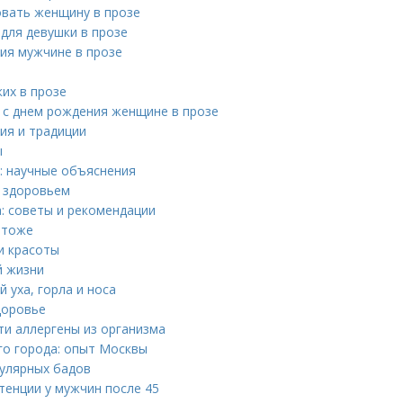
овать женщину в прозе
для девушки в прозе
ия мужчине в прозе
их в прозе
 с днем рождения женщине в прозе
ия и традиции
ы
: научные объяснения
о здоровьем
: советы и рекомендации
 тоже
и красоты
й жизни
 уха, горла и носа
доровье
ти аллергены из организма
го города: опыт Москвы
пулярных бадов
тенции у мужчин после 45