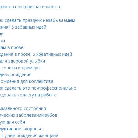
разить свою признательность
ак сделать праздник незабываемым
ения? 5 забавных идей
ни
квы
ам в прозе
ения в прозе: 5 креативных идей
 для здоровой улыбки
: советы и примеры
 день рождения
рождения для коллектива
как сделать это по-профессионально
адовать коллегу на работе
тимального состояния
ических заболеваний зубов
ую для себя
одуктивное здоровье
ия с днем рождения женщине