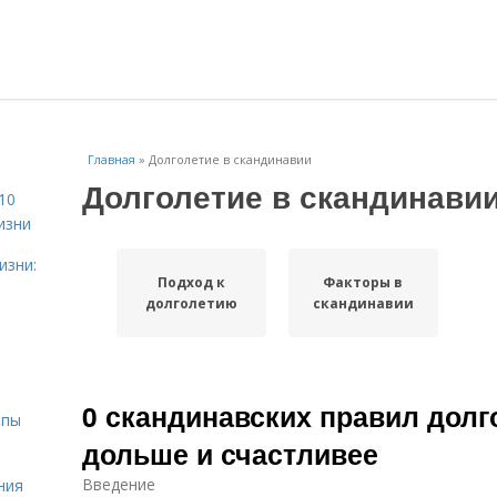
Главная
»
Долголетие в скандинавии
Долголетие в скандинави
10
изни
изни:
Подход к
Факторы в
долголетию
скандинавии
0 скандинавских правил долг
ипы
дольше и счастливее
Введение
ния