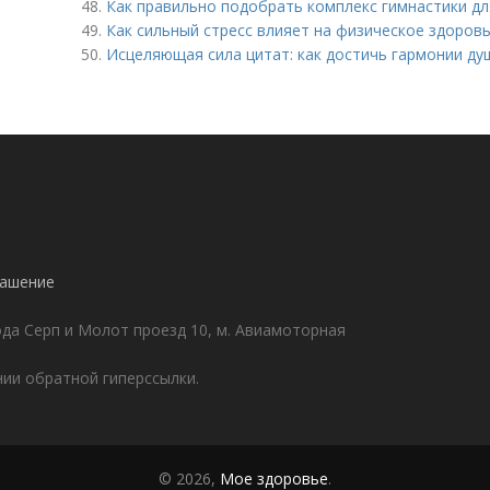
48.
Как правильно подобрать комплекс гимнастики д
49.
Как сильный стресс влияет на физическое здоров
50.
Исцеляющая сила цитат: как достичь гармонии ду
!
лашение
да Серп и Молот проезд 10, м. Авиамоторная
ии обратной гиперссылки.
© 2026,
Мое здоровье
.