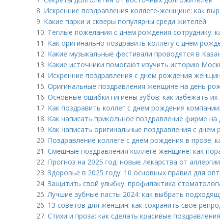
8.
Искренние поздравления коллеге-женщине: как вы
9.
Какие парки и скверы популярны среди жителей
10.
Теплые пожелания с днем рождения сотруднику: к
11.
Как оригинально поздравить коллегу с днем рожд
12.
Какие музыкальные фестивали проводятся в Каза
13.
Какие источники помогают изучить историю Мос
14.
Искренние поздравления с днем рождения женщин
15.
Оригинальные поздравления женщине на день рожд
16.
Основные ошибки гигиены зубов: как избежать их
17.
Как поздравить коллег с днем рождения компании
18.
Как написать прикольное поздравление фирме на
19.
Как написать оригинальные поздравления с днем 
20.
Поздравление коллеге с днем рождения в прозе: 
21.
Смешные поздравления коллеге женщине: как пор
22.
Прогноз на 2025 год: новые лекарства от аллергии
23.
Здоровье в 2025 году: 10 основных правил для оп
24.
Защитить свой улыбку: профилактика стоматолог
25.
Лучшие зубные пасты 2024: как выбрать подходящ
26.
13 советов для женщин: как сохранить свое репр
27.
Стихи и проза: как сделать красивые поздравлен