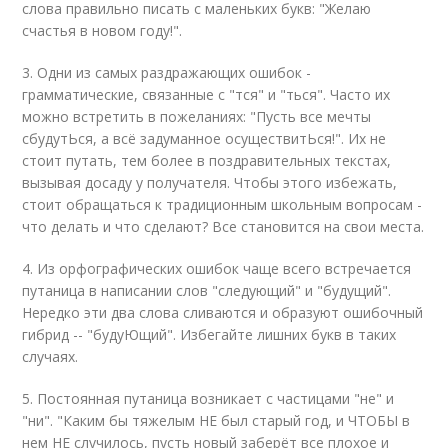
слова правильно писать с маленьких букв: "Желаю
счастья в новом году!".
3. Одни из самых раздражающих ошибок -
грамматические, связанные с "тся" и "ться". Часто их
можно встретить в пожеланиях: "Пусть все мечты
сбудутЬся, а всё задуманное осуществитЬся!". Их не
стоит путать, тем более в поздравительных текстах,
вызывая досаду у получателя. Чтобы этого избежать,
стоит обращаться к традиционным школьным вопросам -
что делать и что сделают? Все становится на свои места.
4. Из орфографических ошибок чаще всего встречается
путаница в написании слов "следующий" и "будущий".
Нередко эти два слова сливаются и образуют ошибочный
гибрид -- "будуЮщий". Избегайте лишних букв в таких
случаях.
5. Постоянная путаница возникает с частицами "не" и
"ни". "Каким бы тяжелым НЕ был старый год, и ЧТОБЫ в
нем НЕ случилось, пусть новый заберёт все плохое и