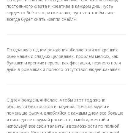
постоянного фарта и креатива в каждом дне. Пусть
сердечко бьётся в ритме «лав», пусть на твоём лице
всегда будет сиять «хэппи смайл»!
Поздравляю с днем рождения! Желаю в жизни крепких
обнимашек и сладких целовашек, проблем мелких, как
букашки и крепких нервов, как фисташки, нежного поля
души в ромашках и полного отсутствия людей-какашек.
С днем рожденья! Желаю, чтобы этот год жизни
обошелся без косяков и падений. Почаще мурчи и
поменьше фырчи, влюбляйся с каждым днем все больше
и никогда не вздумай раскисать, смейся, мечтай и
используй все свои таланты и возможности по полной
программе. Удачи тебе и хэппи энда в каждой истории!