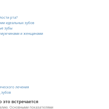
лости рта?
нии идеальных зубов
ые зубы
у мужчинами и женщинами
ического лечения
 зубов
о это встречается
малию. Основными показателями