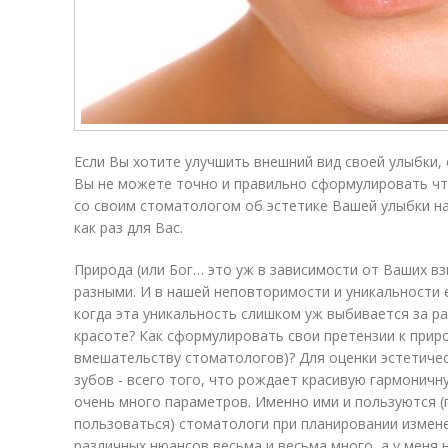
Если Вы хотите улучшить внешний вид своей улыбки, 
Вы не можете точно и правильно сформулировать чт
со своим стоматологом об эстетике Вашей улыбки н
как раз для Вас.
Природа (или Бог… это уж в зависимости от Ваших вз
разными. И в нашей неповторимости и уникальности е
когда эта уникальность слишком уж выбивается за р
красоте? Как сформулировать свои претензии к прир
вмешательству стоматологов)? Для оценки эстетичес
зубов - всего того, что рождает красивую гармоничн
очень много параметров. Именно ими и пользуются (
пользоваться) стоматологи при планировании измен
различных нюансов весьма и весьма много, а у меня 