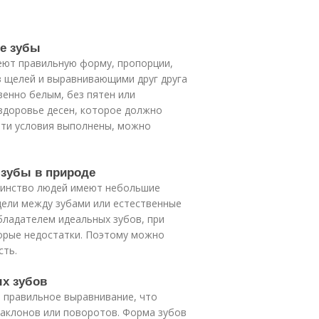
ые зубы
еют правильную форму, пропорции,
з щелей и выравнивающими друг друга
венно белым, без пятен или
здоровье десен, которое должно
 эти условия выполнены, можно
 зубы в природе
шинство людей имеют небольшие
щели между зубами или естественные
обладателем идеальных зубов, при
орые недостатки. Поэтому можно
сть.
ых зубов
 правильное выравнивание, что
наклонов или поворотов. Форма зубов