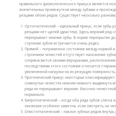
правильного физиологического прикуса является пол
значительных промежутков между зубами и прохожде
резцами обоих рядов. Существует несколько разнови
Ортогнатический – идеальный прикус, если зубы р
резцами нет щелей (диастем). Здесь верхний ряд сл
перекрывает нижние зубы. В норме перекрытие до
строение зубов встречается очень редко.
Прямой – пограничное состояние между нормой и 
строением челюстей отсутствует наложение зубных
соприкасаются своими верхушками, расположение 
последствиям этого состояния относится стирани
увеличенной нагрузки на их режущую поверхность.
Прогенический прикус некоторые классифицируют 
сомкнутых челюстях нижняя немного выдвинута вп
ряда не перекрывают верхние. Височно-челюстной
нормально.
Бипрогнатический – когда оба ряда зубов слегка н
окклюзия особенно заметна, если смотреть на чел
Опистогнатический – наклон зубных рядов внутрь 