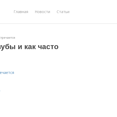
Главная
Новости
Статьи
стречается
убы и как часто
речается
.