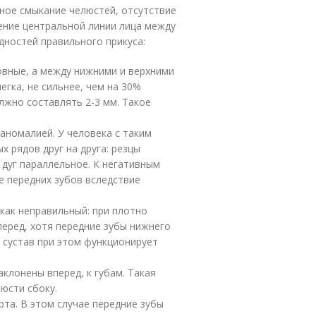
ное смыкание челюстей, отсутствие
ние центральной линии лица между
дностей правильного прикуса:
овные, а между нижними и верхними
егка, не сильнее, чем на 30%
лжно составлять 2-3 мм. Такое
аномалией. У человека с таким
 рядов друг на друга: резцы
дуг параллельное. К негативным
е передних зубов вследствие
как неправильный: при плотно
еред, хотя передние зубы нижнего
 сустав при этом функционирует
аклонены вперед, к губам. Такая
юсти сбоку.
рта. В этом случае передние зубы