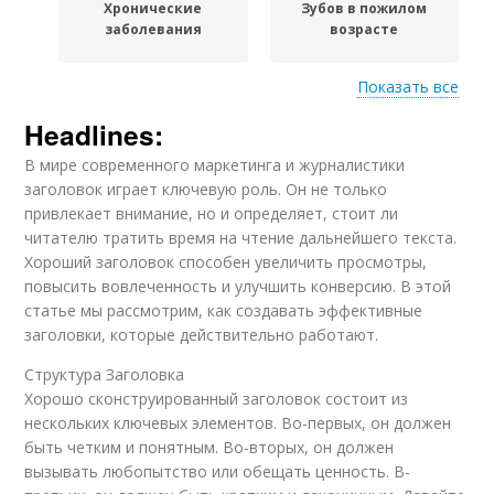
Хронические
Зубов в пожилом
заболевания
возрасте
Показать все
Headlines:
Зубов для пожилых
Зубов в старости
людей
В мире современного маркетинга и журналистики
заголовок играет ключевую роль. Он не только
привлекает внимание, но и определяет, стоит ли
читателю тратить время на чтение дальнейшего текста.
Запущенные
Зубов с хроническими
Хороший заголовок способен увеличить просмотры,
заболевания
заболеваниями
повысить вовлеченность и улучшить конверсию. В этой
статье мы рассмотрим, как создавать эффективные
заголовки, которые действительно работают.
Зубов с общим
Структура Заголовка
состоянием
Хорошо сконструированный заголовок состоит из
нескольких ключевых элементов. Во-первых, он должен
быть четким и понятным. Во-вторых, он должен
вызывать любопытство или обещать ценность. В-