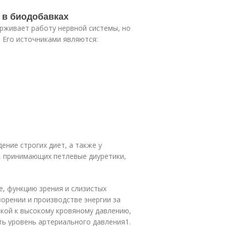
 в биодобавках
ерживает работу нервной системы, но
 Его источниками являются:
ение строгих диет, а также у
, принимающих петлевые диуретики,
, функцию зрения и слизистых
ворении и производстве энергии за
икой к высокому кровяному давлению,
ь уровень артериального давления
1
.