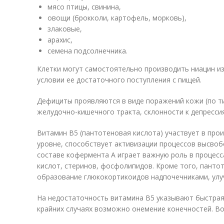
мясо птицы, свинина,
овощи (брокколи, картофель, морковь),
злаковые,
арахис,
семена подсолнечника.
Клетки могут самостоятельно производить ниацин и
условии ее достаточного поступления с пищей.
Дефициты проявляются в виде поражений кожи (по ти
желудочно-кишечного тракта, склонности к депресси
Витамин B5 (пантотеновая кислота) участвует в про
уровне, способствует активизации процессов высвоб
составе кофермента А играет важную роль в процесс
кислот, стеринов, фосфолипидов. Кроме того, панто
образование глюкокортикоидов надпочечниками, улуч
На недостаточность витамина B5 указывают быстрая 
крайних случаях возможно онемение конечностей. В