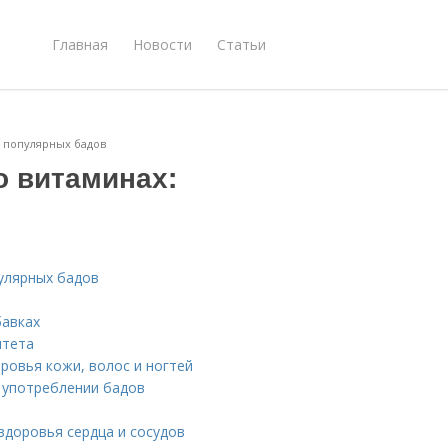
Главная
Новости
Статьи
к популярных бадов
о витаминах:
пулярных бадов
бавках
итета
ровья кожи, волос и ногтей
 употреблении бадов
здоровья сердца и сосудов