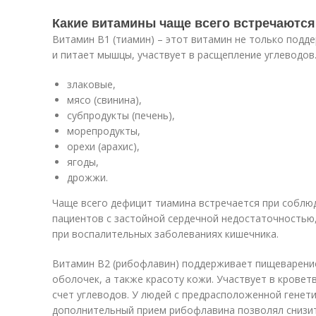
Какие витамины чаще всего встречаются
Витамин В1 (тиамин) – этот витамин не только подд
и питает мышцы, участвует в расщепление углеводов.
злаковые,
мясо (свинина),
субпродукты (печень),
морепродукты,
орехи (арахис),
ягоды,
дрожжи.
Чаще всего дефицит тиамина встречается при соблюд
пациентов с застойной сердечной недостаточностью
при воспалительных заболеваниях кишечника.
Витамин В2 (рибофлавин) поддерживает пищеварение
оболочек, а также красоту кожи. Участвует в кровет
счет углеводов. У людей с предрасположенной генет
дополнительный прием рибофлавина позволял снизит