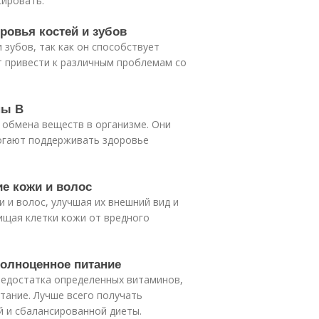
сировать.
ровья костей и зубов
 зубов, так как он способствует
т привести к различным проблемам со
пы В
 обмена веществ в организме. Они
могают поддерживать здоровье
ие кожи и волос
и и волос, улучшая их внешний вид и
ищая клетки кожи от вредного
полноценное питание
недостатка определенных витаминов,
тание. Лучше всего получать
 и сбалансированной диеты.