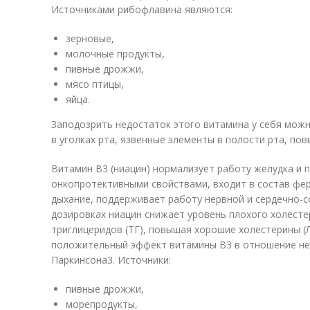
Источниками рибофлавина являются:
зерновые,
молочные продукты,
пивные дрожжи,
мясо птицы,
яйца.
Заподозрить недостаток этого витамина у себя можн
в уголках рта, язвенные элементы в полости рта, по
Витамин B3 (ниацин) нормализует работу желудка и
онкопротективными свойствами, входит в состав фе
дыхание, поддерживает работу нервной и сердечно-с
дозировках ниацин снижает уровень плохого холесте
триглицеридов (ТГ), повышая хорошие холестерины (
положительный эффект витамины В3 в отношение не
Паркинсона
3
. Источники:
пивные дрожжи,
морепродукты,