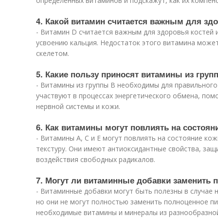
определенных витаминов и подскажут, как их компен
4. Какой витамин считается важным для здо
- Витамин D считается важным для здоровья костей и
усвоению кальция. Недостаток этого витамина може
скелетом.
5. Какие пользу приносят витамины из груп
- Витамины из группы В необходимы для правильного
участвуют в процессах энергетического обмена, по
нервной системы и кожи.
6. Как витамины могут повлиять на состоян
- Витамины А, С и Е могут повлиять на состояние кож
текстуру. Они имеют антиоксидантные свойства, защ
воздействия свободных радикалов.
7. Могут ли витаминные добавки заменить 
- Витаминные добавки могут быть полезны в случае 
но они не могут полностью заменить полноценное пи
необходимые витамины и минералы из разнообразной