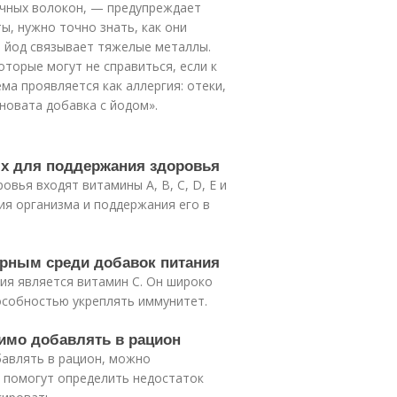
ечных волокон, — предупреждает
, нужно точно знать, как они
р, йод связывает тяжелые металлы.
оторые могут не справиться, если к
ма проявляется как аллергия: отеки,
иновата добавка с йодом».
ых для поддержания здоровья
вья входят витамины А, В, С, D, Е и
ия организма и поддержания его в
ярным среди добавок питания
ия является витамин С. Он широко
особностью укреплять иммунитет.
димо добавлять в рацион
бавлять в рацион, можно
и помогут определить недостаток