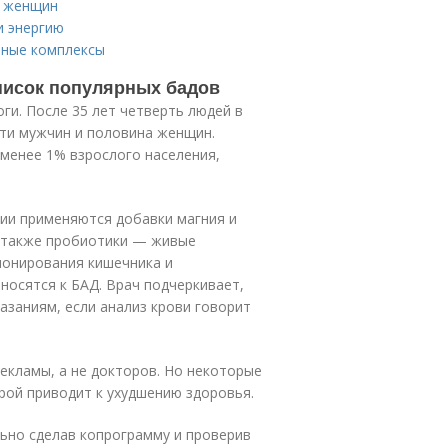
х женщин
и энергию
нные комплексы
список популярных бадов
ги. После 35 лет четверть людей в
ети мужчин и половина женщин.
менее 1% взрослого населения,
гии применяются добавки магния и
А также пробиотики — живые
ионирования кишечника и
осятся к БАД. Врач подчеркивает,
азаниям, если анализ крови говорит
екламы, а не докторов. Но некоторые
рой приводит к ухудшению здоровья.
ьно сделав копрограмму и проверив