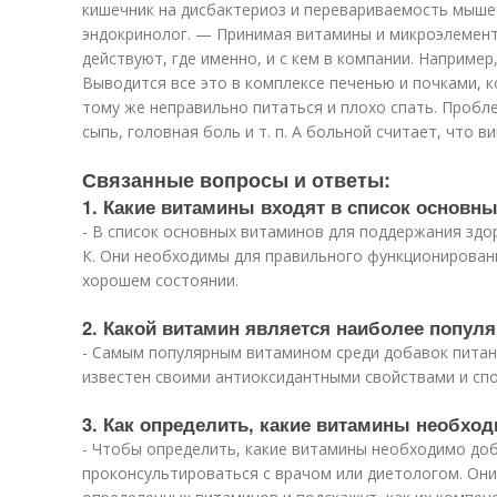
кишечник на дисбактериоз и перевариваемость мыш
эндокринолог. — Принимая витамины и микроэлементы
действуют, где именно, и с кем в компании. Наприме
Выводится все это в комплексе печенью и почками, к
тому же неправильно питаться и плохо спать. Пробле
сыпь, головная боль и т. п. А больной считает, что в
Связанные вопросы и ответы:
1. Какие витамины входят в список основн
- В список основных витаминов для поддержания здоро
К. Они необходимы для правильного функционирован
хорошем состоянии.
2. Какой витамин является наиболее попул
- Самым популярным витамином среди добавок питан
известен своими антиоксидантными свойствами и сп
3. Как определить, какие витамины необхо
- Чтобы определить, какие витамины необходимо до
проконсультироваться с врачом или диетологом. Он