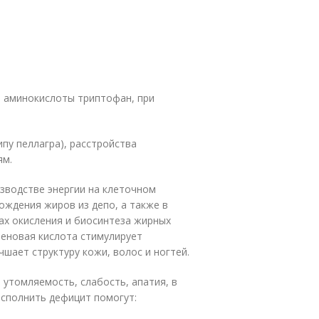
з аминокислоты триптофан, при
пу пеллагра), расстройства
ям.
изводстве энергии на клеточном
ождения жиров из депо, а также в
ах окисления и биосинтеза жирных
теновая кислота стимулирует
шает структуру кожи, волос и ногтей.
утомляемость, слабость, апатия, в
осполнить дефицит помогут: