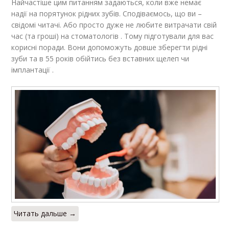
Найчастіше цим питанням задаються, коли вже немає
надії на порятунок рідних зубів. Сподіваємось, що ви –
свідомі читачі. Або просто дуже не любите витрачати свій
час (та гроші) на стоматологів . Тому підготували для вас
корисні поради. Вони допоможуть довше зберегти рідні
зуби та в 55 років обійтись без вставних щелеп чи
імплантації .
Читать дальше →