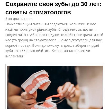
Сохраните свои зубы до 30 лет:
советы стоматологов
3 хв для читання
Найчастіше цим питанням задаються, коли вже немає
надії на порятунок рідних зубів. Сподіваємось, що ви –
свідомі читачі. Або просто дуже не любите витрачати свій
час (та гроші) на стоматологів . Тому підготували для вас
корисні поради. Вони допоможуть довше зберегти рідні
зуби та в 55 років обійтись без вставних щелеп чи
імплантації .