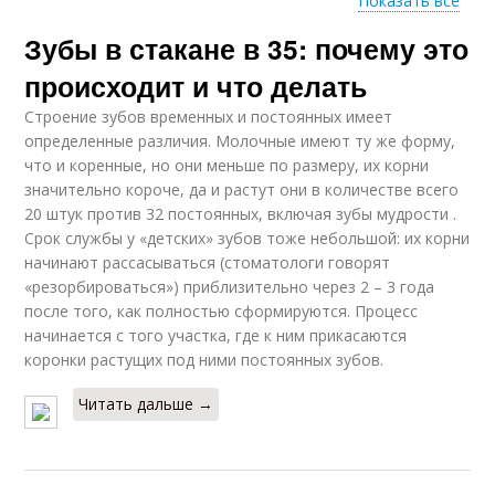
Показать все
Зубы в стакане в 35: почему это
Привычки для
Привычки для
здоровья
поддержания
происходит и что делать
Строение зубов временных и постоянных имеет
определенные различия. Молочные имеют ту же форму,
Привычки для
что и коренные, но они меньше по размеру, их корни
активного
значительно короче, да и растут они в количестве всего
долголетия
20 штук против 32 постоянных, включая зубы мудрости .
Срок службы у «детских» зубов тоже небольшой: их корни
начинают рассасываться (стоматологи говорят
«резорбироваться») приблизительно через 2 – 3 года
после того, как полностью сформируются. Процесс
начинается с того участка, где к ним прикасаются
коронки растущих под ними постоянных зубов.
Читать дальше →