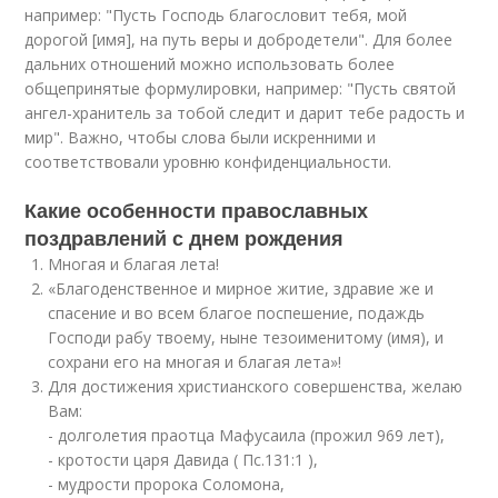
например: "Пусть Господь благословит тебя, мой
дорогой [имя], на путь веры и добродетели". Для более
дальних отношений можно использовать более
общепринятые формулировки, например: "Пусть святой
ангел-хранитель за тобой следит и дарит тебе радость и
мир". Важно, чтобы слова были искренними и
соответствовали уровню конфиденциальности.
Какие особенности православных
поздравлений с днем рождения
Многая и благая лета!
«Благоденственное и мирное житие, здравие же и
спасение и во всем благое поспешение, подаждь
Господи рабу твоему, ныне тезоименитому (имя), и
сохрани его на многая и благая лета»!
Для достижения христианского совершенства, желаю
Вам:
- долголетия праотца Мафусаила (прожил 969 лет),
- кротости царя Давида ( Пс.131:1 ),
- мудрости пророка Соломона,