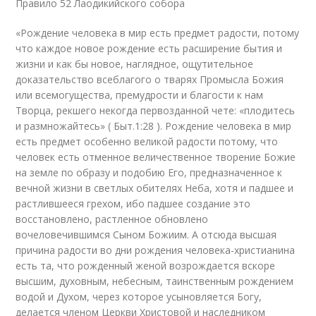
Правило 52 Лаодикийского собора
«Рождение человека в мир есть предмет радости, потому
что каждое новое рождение есть расширение бытия и
жизни и как бы новое, наглядное, ощутительное
доказательство всеблагого о тварях Промысла Божия
или всемогущества, премудрости и благости к нам
Творца, рекшего некогда первозданной чете: «плодитесь
и размножайтесь» ( Быт.1:28 ). Рождение человека в мир
есть предмет особенно великой радости потому, что
человек есть отменное величественное творение Божие
на земле по образу и подобию Его, предназначенное к
вечной жизни в светлых обителях Неба, хотя и падшее и
растлившееся грехом, ибо падшее создание это
восстановлено, растленное обновлено
вочеловечившимся Сыном Божиим. А отсюда высшая
причина радости во дни рождения человека-христианина
есть та, что рожденный женой возрождается вскоре
высшим, духовным, небесным, таинственным рождением
водой и Духом, через которое усыновляется Богу,
делается членом Церкви Христовой и наследником