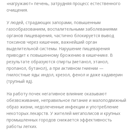
«нагружают» печень, затрудняя процесс естественного
очищения.
У людей, страдающих запорами, повышенным
газообразованием, воспалительными заболеваниями
органов пищеварения, частично блокируется вывод
токсинов через кишечник, важнейший орган
выделительной системы. Нарушение пищеварения
приводит к повышенному брожению в кишечнике. В
результате образуются спирты (метанол, этанол,
пропанол, бутанол), а при активном гниении —
гнилостные яды: индол, крезол, фенол и даже кадаверин
(трупный яд).
На работу почек негативное влияние оказывают
обезвоживание, неправильное питание и малоподвижный
образ жизни, недолеченные инфекции и употребление
некоторых лекарств. У жителей мегаполисов и крупных
промышленных городов снижается эффективность
работы легких.