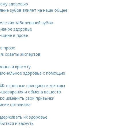
шему здоровью
ояние зубов влияет на наше общее
ических заболеваний зубов
тивное здоровье
нщине в прозе
 в прозе
я: советы экспертов
овье и красоту
оциональное здоровье с помощью
бЖ: основные принципы и методы
пищеварения и обмена веществ
гко изменить свои привычки
яние организма
оддерживать их здоровье
биться и заснуть