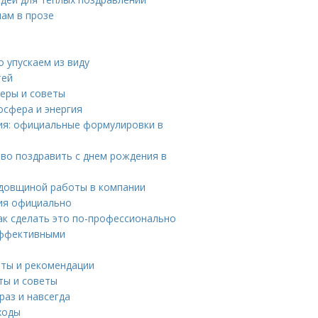
ам в прозе
о упускаем из виду
тей
меры и советы
осфера и энергия
ния: официальные формулировки в
во поздравить с днем рождения в
годовщиной работы в компании
ния официально
как сделать это по-профессионально
 эффективными
еты и рекомендации
ты и советы
раз и навсегда
ходы