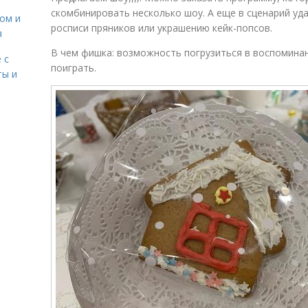
скомбинировать несколько шоу. А еще в сценарий уд
сом и
росписи пряников или украшению кейк-попсов.
я
В чем фишка: возможность погрузиться в воспоминан
 с
поиграть.
ты и