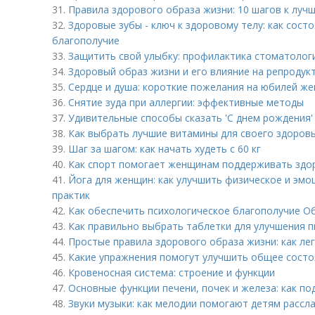
31.
Правила здорового образа жизни: 10 шагов к луч
32.
Здоровые зубы - ключ к здоровому телу: как сост
благополучие
33.
Защитить свой улыбку: профилактика стоматолог
34.
Здоровый образ жизни и его влияние на репродук
35.
Сердце и душа: короткие пожелания на юбилей же
36.
Снятие зуда при аллергии: эффективные методы
37.
Удивительные способы сказать 'С днем рождения'
38.
Как выбрать лучшие витамины для своего здоровь
39.
Шаг за шагом: как начать худеть с 60 кг
40.
Как спорт помогает женщинам поддерживать здор
41.
Йога для женщин: как улучшить физическое и эм
практик
42.
Как обеспечить психологическое благополучие О
43.
Как правильно выбрать таблетки для улучшения 
44.
Простые правила здорового образа жизни: как ле
45.
Какие упражнения помогут улучшить общее состо
46.
Кровеносная система: строение и функции
47.
Основные функции печени, почек и железа: как п
48.
Звуки музыки: как мелодии помогают детям рассла