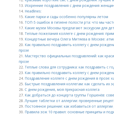
13.
Искренние поздравления с днем рождения женщин
14.
Headlines:
15.
Какие парки и сады особенно популярны летом
16.
ТОП-5 ошибок в гигиене полости рта: что мы част
17.
Какие музеи Москвы предлагают экскурсии для де
18.
Теплые пожелания коллеге с днем рождения: при
19.
Концертные вечера Олега Митяева в Москве: атм
20.
Как правильно поздравить коллегу с днем рожде
прозе
21.
Мастерство официальных поздравлений: как краси
прозе
22.
Теплые слова для сотрудника: как поздравить с 
23.
Как правильно поздравить коллегу с днем рожде
24.
Поздравление коллеге с днем рождения в прозе: 
25.
Быстрые поздравления коллегам: как сделать их
26.
С днем рождения, моя прекрасная коллега
27.
Как добраться до концерта группы Горшенёв: сов
28.
Лучшие таблетки от аллергии: проверенные рецеп
29.
Постоянное решение: как избавиться от аллергии 
30.
Правила зож 10 правил: основные принципы и под