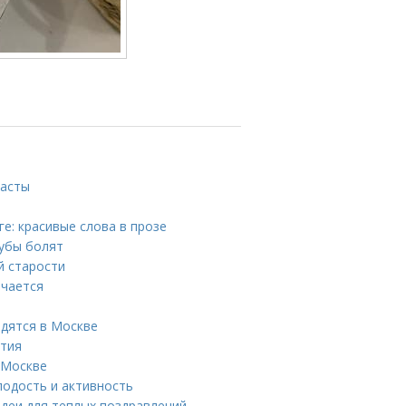
пасты
е: красивые слова в прозе
зубы болят
й старости
ечается
дятся в Москве
етия
 Москве
лодость и активность
идеи для теплых поздравлений