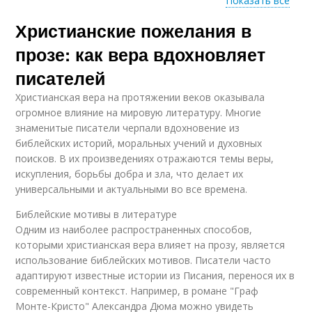
Показать все
Христианские пожелания в
Христианские
Христианские темы
символы
прозе: как вера вдохновляет
писателей
Христианская вера на протяжении веков оказывала
Христианские
Христианская проза
огромное влияние на мировую литературу. Многие
ценности
знаменитые писатели черпали вдохновение из
библейских историй, моральных учений и духовных
поисков. В их произведениях отражаются темы веры,
Рождения по
Рождения в
искупления, борьбы добра и зла, что делает их
христианской
христианской
универсальными и актуальными во все времена.
традиции
традиции
Библейские мотивы в литературе
Одним из наиболее распространенных способов,
которыми христианская вера влияет на прозу, является
Христианская вера
использование библейских мотивов. Писатели часто
адаптируют известные истории из Писания, перенося их в
современный контекст. Например, в романе "Граф
Монте-Кристо" Александра Дюма можно увидеть