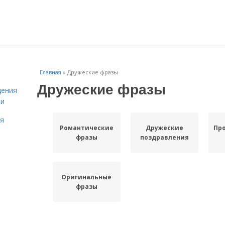
Главная
»
Дружеские фразы
Дружеские фразы
дения
ми
ля
Романтические
Дружеские
Пр
фразы
поздравления
Оригинальные
фразы