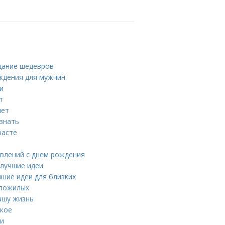
здание шедевров
ждения для мужчин
и
т
лет
 знать
расте
авлений с днем рождения
 лучшие идеи
шие идеи для близких
 пожилых
ашу жизнь
акое
ни