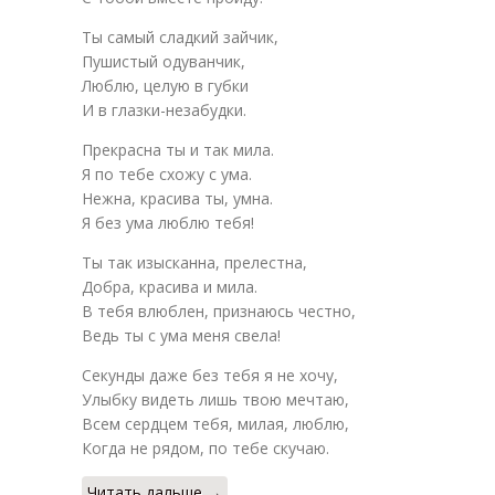
Ты самый сладкий зайчик,
Пушистый одуванчик,
Люблю, целую в губки
И в глазки-незабудки.
Прекрасна ты и так мила.
Я по тебе схожу с ума.
Нежна, красива ты, умна.
Я без ума люблю тебя!
Ты так изысканна, прелестна,
Добра, красива и мила.
В тебя влюблен, признаюсь честно,
Ведь ты с ума меня свела!
Секунды даже без тебя я не хочу,
Улыбку видеть лишь твою мечтаю,
Всем сердцем тебя, милая, люблю,
Когда не рядом, по тебе скучаю.
Читать дальше →