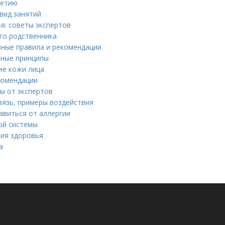
летию
 вид занятий
я: советы экспертов
го родственника
вные правила и рекомендации
вные принципы
ие кожи лица
комендации
ы от экспертов
вязь, примеры воздействия
авиться от аллергии
ой системы
ния здоровья
а