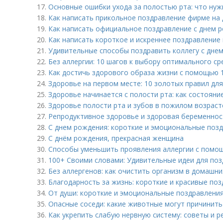
17.
Основные ошибки ухода за полостью рта: что нуж
18.
Как написать прикольное поздравление фирме на
19.
Как написать официальное поздравление с днем р
20.
Как написать короткое и искреннее поздравление 
21.
Удивительные способы поздравить коллегу с днем
22.
Без аллергии: 10 шагов к выбору оптимального ср
23.
Как достичь здорового образа жизни с помощью 
24.
Здоровье на первом месте: 10 золотых правил дл
25.
Здоровье начинается с полости рта: как состояни
26.
Здоровье полости рта и зубов в пожилом возраст
27.
Репродуктивное здоровье и здоровая беременнос
28.
С днем рождения: короткие и эмоциональные позд
29.
С днём рождения, прекрасная женщина
30.
Способы уменьшить проявления аллергии с помо
31.
100+ Своими словами: Удивительные идеи для по
32.
Без аллергенов: как очистить организм в домашни
33.
Благодарность за жизнь: короткие и красивые поз
34.
От души: короткие и эмоциональные поздравлени
35.
Опасные соседи: какие животные могут причинить
36.
Как укрепить слабую нервную систему: советы и 