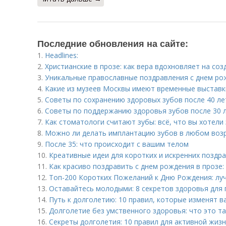
Последние обновления на сайте:
1.
Headlines:
2.
Христианские в прозе: как вера вдохновляет на со
3.
Уникальные православные поздравления с днем ро
4.
Какие из музеев Москвы имеют временные выставк
5.
Советы по сохранению здоровых зубов после 40 ле
6.
Советы по поддержанию здоровья зубов после 30 
7.
Как стоматологи считают зубы: всё, что вы хотели
8.
Можно ли делать имплантацию зубов в любом воз
9.
После 35: что происходит с вашим телом
10.
Креативные идеи для коротких и искренних поздр
11.
Как красиво поздравить с днем рождения в прозе:
12.
Топ-200 Коротких Пожеланий к Дню Рождения: луч
13.
Оставайтесь молодыми: 8 секретов здоровья для
14.
Путь к долголетию: 10 правил, которые изменят в
15.
Долголетие без умственного здоровья: что это т
16.
Секреты долголетия: 10 правил для активной жиз