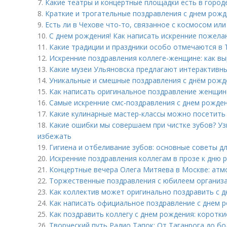
7.
Какие театры и концертные площадки есть в город
8.
Краткие и трогательные поздравления с днем рожд
9.
Есть ли в Чехове что-то, связанное с космосом или
10.
С днем рождения! Как написать искренние пожела
11.
Какие традиции и праздники особо отмечаются в 
12.
Искренние поздравления коллеге-женщине: как в
13.
Какие музеи Ульяновска предлагают интерактивны
14.
Уникальные и смешные поздравления с днём рожд
15.
Как написать оригинальное поздравление женщине
16.
Самые искренние смс-поздравления с днем рожде
17.
Какие кулинарные мастер-классы можно посетить
18.
Какие ошибки мы совершаем при чистке зубов? Уз
избежать
19.
Гигиена и отбеливание зубов: основные советы д
20.
Искренние поздравления коллегам в прозе к дню
21.
Концертные вечера Олега Митяева в Москве: атм
22.
Торжественные поздравления с юбилеем организац
23.
Как коллектив может оригинально поздравить с д
24.
Как написать официальное поздравление с днем р
25.
Как поздравить коллегу с днем рождения: коротки
26.
Творческий путь Радио Тапок: От Таганрога до бо