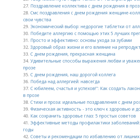
27.
Поздравление коллектива с днем рождения в прозе
28.
Смс поздравления с днем рождения женщине-колле
свои чувства
29.
Экономический выбор: недорогие таблетки от ал
30.
Победите аллергию с помощью этих 5 лучших пре
31.
Просто и эффективно: основы ухода за зубами
32.
Здоровый образ жизни и его влияние на репродук
33.
С днем рождения, прекрасная женщина
34.
Удивительные способы выражения любви и уваже
прозе
35.
С днем рождения, наш дорогой коллега
36.
Победа над аллергией: навсегда
37.
С юбилеем, счастья и успехов!": Как создать лак
в прозе
38.
Стихи и проза: идеальные поздравления с днем р
39.
Физическая активность - это ключ к здоровью и 
40.
Как сохранить здоровье глаз: 5 простых советов
41.
Эффективные методы профилактики заболеваний: 
годы
42.
Советы и рекомендации по избавлению от лишних