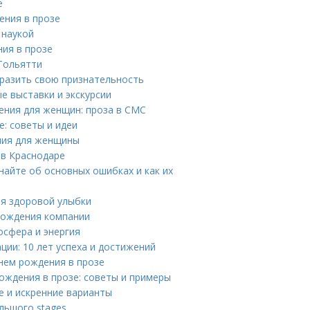
е
ения в прозе
 наукой
ния в прозе
Тольятти
ыразить свою признательность
е выставки и экскурсии
ения для женщин: проза в СМС
: советы и идеи
ния для женщины
 в Краснодаре
найте об основных ошибках и как их
ля здоровой улыбки
 рождения компании
осфера и энергия
ии: 10 лет успеха и достижений
нем рождения в прозе
ождения в прозе: советы и примеры
е и искренние варианты
льшого stages