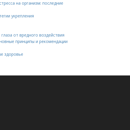
стресса на организм: последние
тегии укрепления
 глаза от вредного воздействия
сновные принципы и рекомендации
ше здоровье