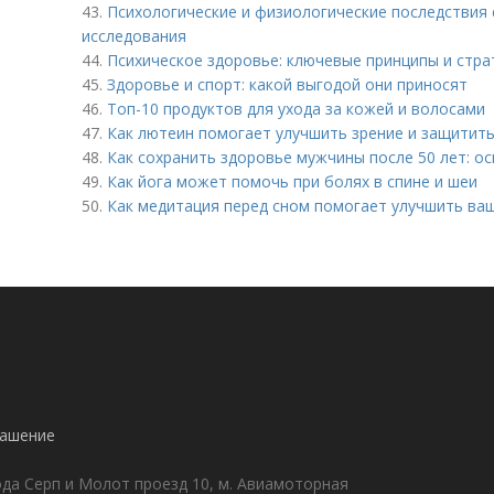
43.
Психологические и физиологические последствия 
исследования
44.
Психическое здоровье: ключевые принципы и стра
45.
Здоровье и спорт: какой выгодой они приносят
46.
Топ-10 продуктов для ухода за кожей и волосами
47.
Как лютеин помогает улучшить зрение и защитить
48.
Как сохранить здоровье мужчины после 50 лет: о
49.
Как йога может помочь при болях в спине и шеи
50.
Как медитация перед сном помогает улучшить ва
!
лашение
да Серп и Молот проезд 10, м. Авиамоторная