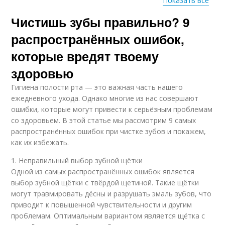
Показать все
Чистишь зубы правильно? 9
Щетка для пожилого
Щетка для взрослых
человека
распространённых ошибок,
которые вредят твоему
здоровью
Уход за зубной
Зубные протезы
щеткой
Гигиена полости рта — это важная часть нашего
ежедневного ухода. Однако многие из нас совершают
ошибки, которые могут привести к серьёзным проблемам
со здоровьем. В этой статье мы рассмотрим 9 самых
распространённых ошибок при чистке зубов и покажем,
Зубные щётки
Мягкая щетка
как их избежать.
1. Неправильный выбор зубной щётки
Одной из самых распространённых ошибок является
выбор зубной щётки с твёрдой щетиной. Такие щётки
Щетка при чистке
Давление на щетку
могут травмировать дёсны и разрушать эмаль зубов, что
приводит к повышенной чувствительности и другим
проблемам. Оптимальным вариантом является щётка с