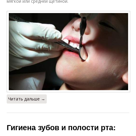
мягкой или средней щетиной.
Зубов вместо зубной
Щетка для
пасты
правильного ухода
Давление на зубную
Зубной камень
щетку
Визиты к зубному
врачу
Читать дальше →
Гигиена зубов и полости рта: