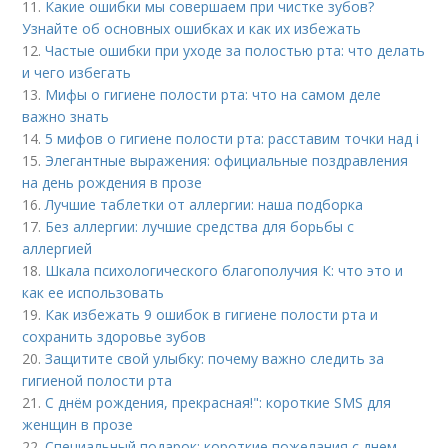
11.
Какие ошибки мы совершаем при чистке зубов?
Узнайте об основных ошибках и как их избежать
12.
Частые ошибки при уходе за полостью рта: что делать
и чего избегать
13.
Мифы о гигиене полости рта: что на самом деле
важно знать
14.
5 мифов о гигиене полости рта: расставим точки над i
15.
Элегантные выражения: официальные поздравления
на день рождения в прозе
16.
Лучшие таблетки от аллергии: наша подборка
17.
Без аллергии: лучшие средства для борьбы с
аллергией
18.
Шкала психологического благополучия К: что это и
как ее использовать
19.
Как избежать 9 ошибок в гигиене полости рта и
сохранить здоровье зубов
20.
Защитите свой улыбку: почему важно следить за
гигиеной полости рта
21.
С днём рождения, прекрасная!": короткие SMS для
женщин в прозе
22.
Специальный подарок: короткие пожелания с днем