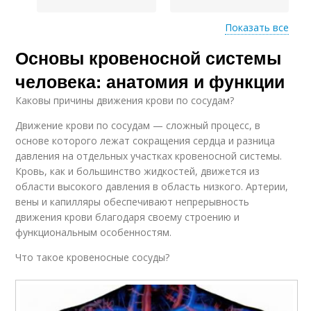
Показать все
Нагрузки на
Основы кровеносной системы
Сердечно-сосудистая
сердечно-сосудистую
система
систему
человека: анатомия и функции
Каковы причины движения крови по сосудам?
Движение крови по сосудам — сложный процесс, в
Стресс на сердечно-
основе которого лежат сокращения сердца и разница
сосудистую систему
давления на отдельных участках кровеносной системы.
Кровь, как и большинство жидкостей, движется из
области высокого давления в область низкого. Артерии,
вены и капилляры обеспечивают непрерывность
движения крови благодаря своему строению и
функциональным особенностям.
Что такое кровеносные сосуды?