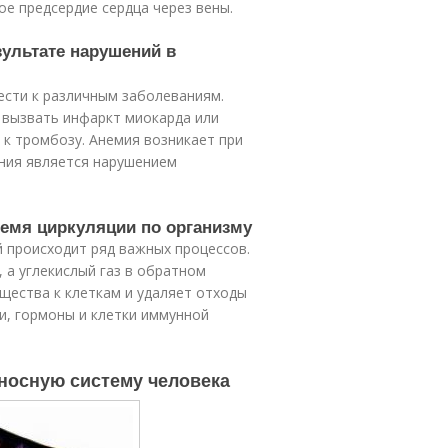
е предсердие сердца через вены.
зультате нарушений в
ести к различным заболеваниям.
 вызвать инфаркт миокарда или
 к тромбозу. Анемия возникает при
ония является нарушением
ремя циркуляции по организму
й происходит ряд важных процессов.
, а углекислый газ в обратном
щества к клеткам и удаляет отходы
и, гормоны и клетки иммунной
еносную систему человека