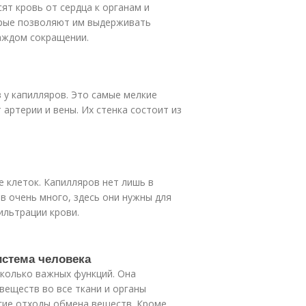
ят кровь от сердца к органам и
торые позволяют им выдерживать
каждом сокращении.
 у капилляров. Это самые мелкие
артерии и вены. Их стенка состоит из
е клеток. Капилляров нет лишь в
ов очень много, здесь они нужны для
ильтрации крови.
истема человека
сколько важных функций. Она
веществ во все ткани и органы
угие отходы обмена веществ. Кроме