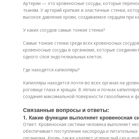
Артерии — это кровеносные сосуды, которые перенос
тканям. У артерий крепкие и эластичные стенки, ко
высокое давление крови, создаваемое сердцем при 
У каких сосудов самые тонкие стенки?
Самые тонкие стенки среди всех кровеносных сосудов
кровеносные сосуды в организме, которые соединяют 
одного слоя эндотелиальных клеток.
Где находятся капилляры?
Капилляры находятся почти во всех органах на уровн
роговице глаза и хрящах. В лёгких и почках капилляр
создания максимальной поверхности газообмена и ф
Связанные вопросы и ответы:
1. Какие функции выполняет кровеносная с
Ответ: Кровеносная система человека выполняет не
обеспечивает поступление кислорода и питательных 
организма. Кровь также удаляет углекислый газ и др