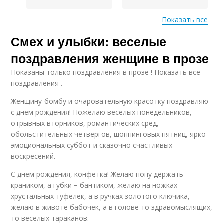
Показать все
Смех и улыбки: веселые
Поздравление с
Поздравление с
юбилеем
подарками
поздравления женщине в прозе
Показаны только поздравления в прозе ! Показать все
поздравления .
Оригинальные
Женщину-бомбу и очаровательную красотку поздравляю
поздравления
с днём рождения! Пожелаю весёлых понедельников,
отрывных вторников, романтических сред,
обольстительных четвергов, шоппинговых пятниц, ярко
эмоциональных суббот и сказочно счастливых
воскресений.
С днем рождения, конфетка! Желаю попу держать
краником, а губки − бантиком, желаю на ножках
хрустальных туфелек, а в ручках золотого ключика,
желаю в животе бабочек, а в голове то здравомыслящих,
то весёлых тараканов.