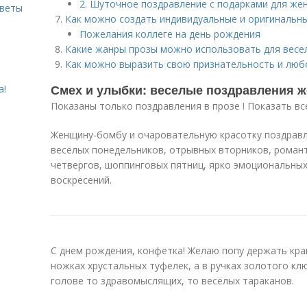
2. Шуточное поздравление с подарками для же
оветы
Как можно создать индивидуальные и оригинальн
Пожелания коллеге на день рождения
Какие жанры прозы можно использовать для весе
Как можно выразить свою признательность и люб
Смех и улыбки: веселые поздравления ж
а!
Показаны только поздравления в прозе ! Показать вс
Женщину-бомбу и очаровательную красотку поздрав
весёлых понедельников, отрывных вторников, роман
четвергов, шоппинговых пятниц, ярко эмоциональных
воскресений.
С днем рождения, конфетка! Желаю попу держать кран
ножках хрустальных туфелек, а в ручках золотого кл
голове то здравомыслящих, то весёлых тараканов.