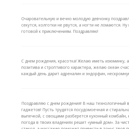
Очаровательную и вечно молодую девчонку поздравл
секутся, колготки не рвутся, а ногти не ломаются. Н
готовой к приключениям. Поздравляю!
С днем рождения, красотка! Желаю иметь изюминку, а
позитива и строптивого характера, желаю океан сча
каждый день дарит адреналин и эндорфин, нескромну
Поздравляю с днем рождения! В наш технологичный 
гаджетов! Пусть трудятся посудомоечная и стиральн
выпечкой, с овощами разберется кухонный комбайн, 
погода в твоих владениях решит «умный дом». За чи
стекол, а массажер поможет привести в тонус твоё 