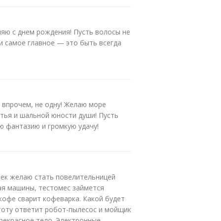
яю с днем рождения! Пусть волосы не
у и самое главное — это быть всегда
 впрочем, не одну! Желаю море
стья и шальной юности души! Пусть
ю фантазию и громкую удачу!
век желаю стать повелительницей
ая машины, тестомес займется
кофе сварит кофеварка. Какой будет
стоту ответит робот-пылесос и мойщик
прекрасное тело. Электронные