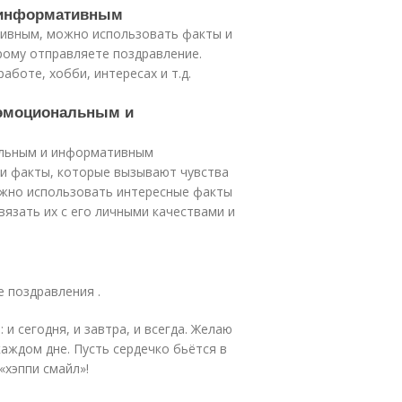
е информативным
тивным, можно использовать факты и
рому отправляете поздравление.
боте, хобби, интересах и т.д.
 эмоциональным и
альным и информативным
и факты, которые вызывают чувства
ожно использовать интересные факты
вязать их с его личными качествами и
е поздравления .
 и сегодня, и завтра, и всегда. Желаю
каждом дне. Пусть сердечко бьётся в
«хэппи смайл»!