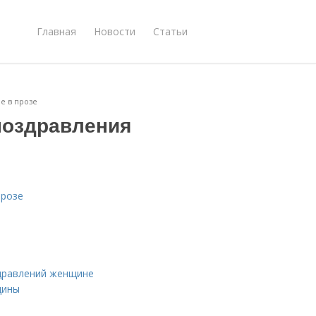
Главная
Новости
Статьи
е в прозе
поздравления
прозе
дравлений женщине
щины