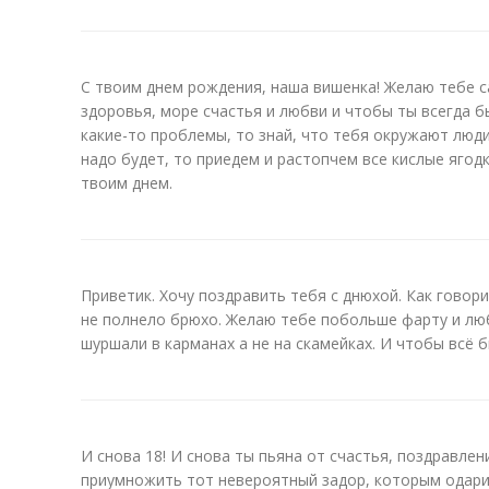
С твоим днем рождения, наша вишенка! Желаю тебе 
здоровья, море счастья и любви и чтобы ты всегда бы
какие-то проблемы, то знай, что тебя окружают люди
надо будет, то приедем и растопчем все кислые ягод
твоим днем.
Приветик. Хочу поздравить тебя с днюхой. Как говор
не полнело брюхо. Желаю тебе побольше фарту и лю
шуршали в карманах а не на скамейках. И чтобы всё 
И снова 18! И снова ты пьяна от счастья, поздравле
приумножить тот невероятный задор, которым одарил