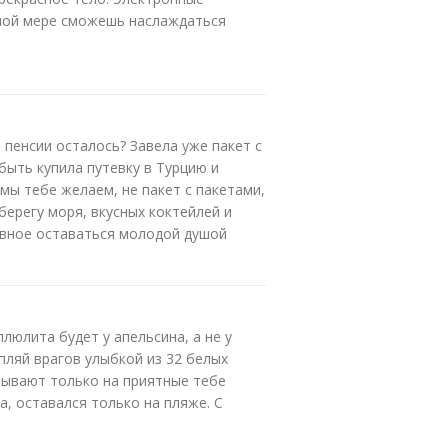
лной мере сможешь наслаждаться
 пенсии осталось? Завела уже пакет с
ыть купила путевку в Турцию и
 мы тебе желаем, не пакет с пакетами,
берегу моря, вкусных коктейлей и
лавное оставаться молодой душой
люлита будет у апельсина, а не у
епляй врагов улыбкой из 32 белых
зывают только на приятные тебе
, оставался только на пляже. С