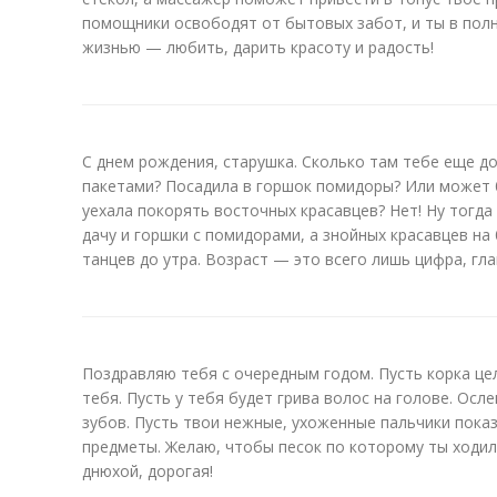
помощники освободят от бытовых забот, и ты в по
жизнью — любить, дарить красоту и радость!
С днем рождения, старушка. Сколько там тебе еще до
пакетами? Посадила в горшок помидоры? Или может б
уехала покорять восточных красавцев? Нет! Ну тогда
дачу и горшки с помидорами, а знойных красавцев на 
танцев до утра. Возраст — это всего лишь цифра, г
Поздравляю тебя с очередным годом. Пусть корка цел
тебя. Пусть у тебя будет грива волос на голове. Осл
зубов. Пусть твои нежные, ухоженные пальчики пока
предметы. Желаю, чтобы песок по которому ты ходила
днюхой, дорогая!