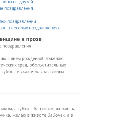
нщины от друзей.
ые поздравления
лых поздравлений
овь в веселых поздравлениях
енщине в прозе
е поздравления .
ляю с днём рождения! Пожелаю
тических сред, обольстительных
 суббот и сказочно счастливых
иком, а губки − бантиком, желаю на
ючика, желаю в животе бабочек, а в