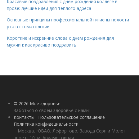
Красивые поздравления с днем рождения коллеге в
прозе: лучшие идеи для теплого адреса
Основные принципы профессиональной гигиены полости
рта в стоматологии
Короткие и искренние слова с днем рождения для
мужчин: как красиво поздравить
© 2026 Мое здоровье
Заботься о своем здоровье с нами!
Контакты
Пользовательское соглашение
Политика конфидециальности
г. Москва, ЮВАО, Лефортово, Завода Серп и Молот
проезд 10, м. Авиамоторная