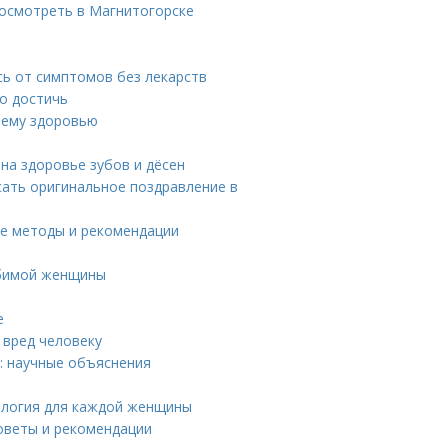
осмотреть в Магнитогорске
сь от симптомов без лекарств
го достичь
шему здоровью
 на здоровье зубов и дёсен
сать оригинальное поздравление в
ые методы и рекомендации
юбимой женщины
е
 вред человеку
: научные объяснения
ология для каждой женщины
советы и рекомендации