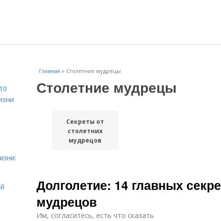
Главная
»
Столетние мудрецы
Столетние мудрецы
10
изни
Секреты от
столетних
мудрецов
изни:
Долголетие: 14 главных секре
ой
мудрецов
Им, согласитесь, есть что сказать