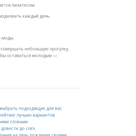
ается пилатесом:
раздновать каждый день.
з моды.
и совершать небольшую прогулку,
тобы оставаться молодым —
 выбрать подходящую для вас
 рейтинг лучших вариантов
оими словами
 довести до слёз
елания на день рождения своими