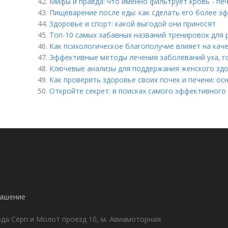
42.
Мифы и правда: что именно фильтрует кровь - печ
43.
Пищеварение после еды: как сделать его более 
44.
Здоровье и спорт: какой выгодой они приносят
45.
Топ-10 самых забавных названий тренировок для 
46.
Как психологическое благополучие влияет на каче
47.
Эффективные методы лечения заболеваний уха, го
48.
Ключевые анализы для поддержания женского здо
49.
Как проверить здоровье своих почек и печени: о
50.
Откройте секрет: в поисках самого эффективного 
!
лашение
да Серп и Молот проезд 10, м. Авиамоторная