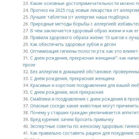
23.
Какие основные достопримечательности можно п
24.
Прогноз на 2025 год: новые лекарства от аллергии
25.
Лучшие таблетки от аллергии: наша подборка
26.
Природные методы борьбы с аллергией: избавьте
27.
В чём заключается здоровый образ жизни и как е
28.
Правила здорового образа жизни: 10 шагов к луч
29.
Как обеспечить здоровье зубов и дёсен
30.
Оптимизация гигиены полости рта: как это влияет
31.
С днем рождения, прекрасная женщина!": как напи
прозе
32.
Без аллергии в домашней обстановке: проверенн
33.
С днём рождения, прекрасная женщина
34.
Красивые и короткие поздравления для вашей л
35.
С днем рождения, моя прекрасная
36.
Смайлики и поздравления с днем рождения в проз
37.
Опасные соседи: какие животные могут причинить
38.
Почему у старших граждан увеличивается аппетит
39.
Вред курения: зачем бросить привычку
40.
Экспертные советы по женскому здоровью: гинек
41.
Как правильно составить рацион для похудения: 