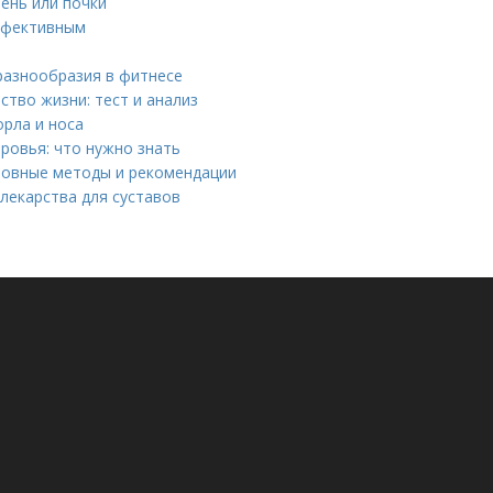
ень или почки
эффективным
разнообразия в фитнесе
ство жизни: тест и анализ
рла и носа
ровья: что нужно знать
сновные методы и рекомендации
лекарства для суставов