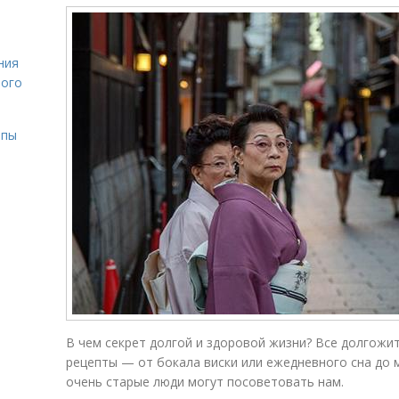
ния
лого
ипы
В чем секрет долгой и здоровой жизни? Все долгожи
рецепты — от бокала виски или ежедневного сна до
очень старые люди могут посоветовать нам.