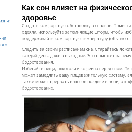
Как сон влияет на физическо
здоровье
изни:
Создать комфортную обстановку в спальне. Поместит
одеяла, используйте затемняющие шторы, чтобы изба
ния
поддерживайте комфортную температуру (обычно от 1
лого
Следить за своим расписанием сна. Старайтесь ложит
каждый день, даже в выходные. Это поможет вашему 
бодрствования.
Избегайте пищи, алкоголя и кофеина перед сном. Пи
может замедлить вашу пищеварительную систему, ал
также может прервать ваш сон позднее в ночи, а ко
бодрствование.