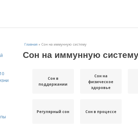
Главная
»
Сон на иммунную систему
Сон на иммунную систем
ой
10
Сон на
Сон в
изни
физическое
поддержании
здоровье
Регулярный сон
Сон в процессе
ипы