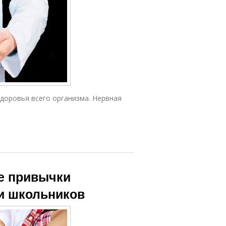
здоровья всего организма. Нервная
е привычки
ди школьников