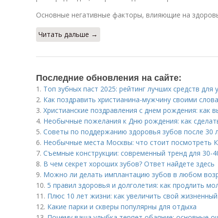
Основные негативные факторы, влияющие на здоровь
Читать дальше →
Последние обновления на сайте:
1.
Топ зубных паст 2025: рейтинг лучших средств для 
2.
Как поздравить христианина-мужчину своими слова
3.
Христианские поздравления с днем рождения: как 
4.
Необычные пожелания к Дню рождения: как сдела
5.
Советы по поддержанию здоровья зубов после 30 
6.
Необычные места Москвы: что стоит посмотреть 
7.
Съемные конструкции: современный тренд для 30-4
8.
В чем секрет хороших зубов? Ответ найдете здесь
9.
Можно ли делать имплантацию зубов в любом воз
10.
5 правил здоровья и долголетия: как продлить мо
11.
Плюс 10 лет жизни: как увеличить свой жизненный
12.
Какие парки и скверы популярны для отдыха
13.
Почему ваша улыбка теряет обаяние: основные о