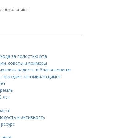
е школьника:
ухода за полостью рта
ми: советы и примеры
выразить радость и благословение
ть праздник запоминающимся
лет
Кремль
0 лет
расте
лодость и активность
 ресурс
шибки