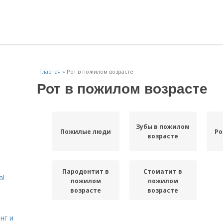
Главная
»
Рот в пожилом возрасте
Рот в пожилом возрасте
Зубы в пожилом
Пожилые люди
Ро
возрасте
Пародонтит в
Стоматит в
а!
пожилом
пожилом
возрасте
возрасте
нг и