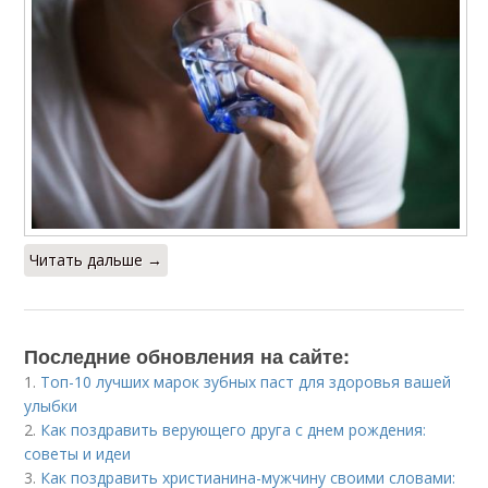
Читать дальше →
Последние обновления на сайте:
1.
Топ-10 лучших марок зубных паст для здоровья вашей
улыбки
2.
Как поздравить верующего друга с днем рождения:
советы и идеи
3.
Как поздравить христианина-мужчину своими словами: