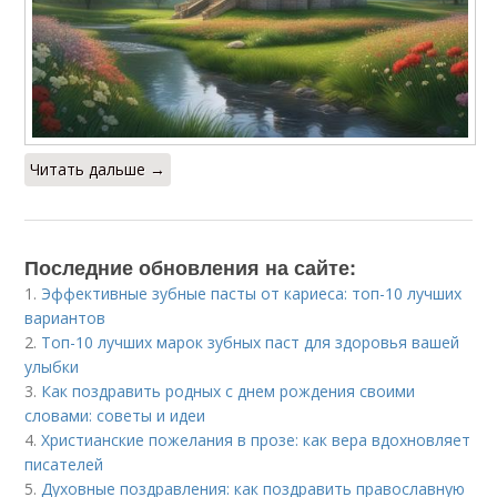
Читать дальше →
Последние обновления на сайте:
1.
Эффективные зубные пасты от кариеса: топ-10 лучших
вариантов
2.
Топ-10 лучших марок зубных паст для здоровья вашей
улыбки
3.
Как поздравить родных с днем рождения своими
словами: советы и идеи
4.
Христианские пожелания в прозе: как вера вдохновляет
писателей
5.
Духовные поздравления: как поздравить православную